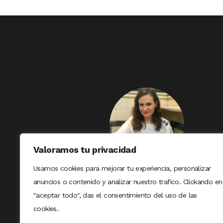
Valoramos tu privacidad
Usamos cookies para mejorar tu experiencia, personalizar
anuncios o contenido y analizar nuestro trafico. Clickando en
"aceptar todo", das el consentimiento del uso de las
cookies.