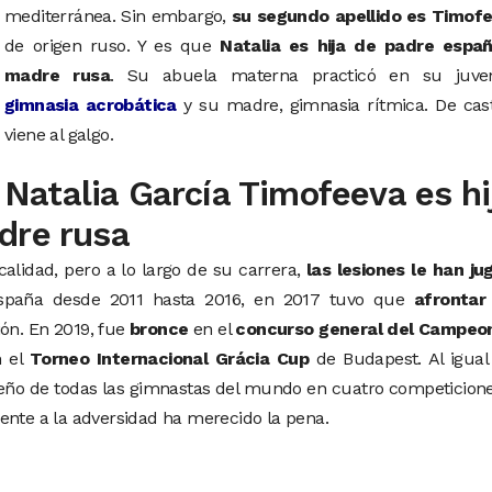
mediterránea. Sin embargo,
su segundo apellido es Timof
de origen ruso. Y es que
Natalia es hija de padre españ
madre rusa
. Su abuela materna practicó en su juve
gimnasia acrobática
y su madre, gimnasia rítmica. De cast
viene al galgo.
Natalia García Timofeeva es hi
dre rusa
lidad, pero a lo largo de su carrera,
las lesiones le han ju
paña desde 2011 hasta 2016, en 2017 tuvo que
afrontar
ón. En 2019, fue
bronce
en el
concurso general del Campeo
 el
Torneo Internacional Grácia Cup
de Budapest. Al igual
sueño de todas las gimnastas del mundo en cuatro competicione
ente a la adversidad ha merecido la pena.