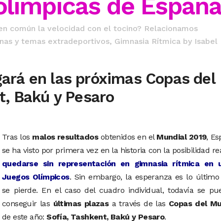
 olímpicas de Españ
 en común la velocidad con el tocino? Relacionamos
linas y temas extradeportivos
,
Gimnasia Rítmica
by
Isabel
ugará en las próximas Copas del
t, Bakú y Pesaro
Tras los
malos resultados
obtenidos en el
Mundial 2019
, E
se ha visto por primera vez en la historia con la posibilidad re
quedarse sin representación en gimnasia rítmica en 
Juegos Olímpicos
. Sin embargo, la esperanza es lo últim
se pierde. En el caso del cuadro individual, todavía se p
conseguir las
últimas plazas
a través de las
Copas del M
de este año:
Sofía, Tashkent, Bakú y Pesaro
.