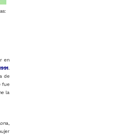
as:
ar en
1991
.
a de
e fue
ne la
lona,
ujer