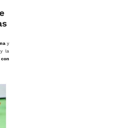
se
as
ina
y
y la
 con