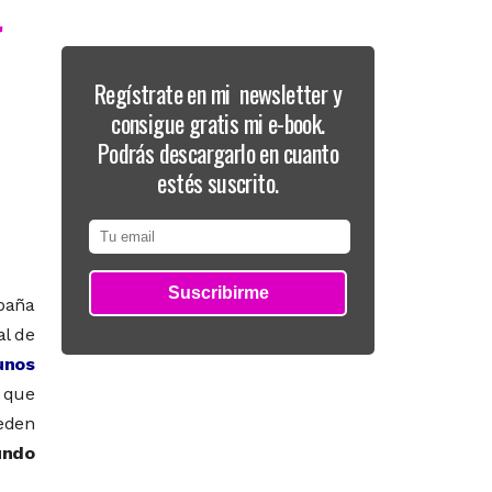
a
Regístrate en mi newsletter y
consigue gratis mi e-book.
Podrás descargarlo en cuanto
estés suscrito.
spaña
al de
unos
o que
ueden
undo