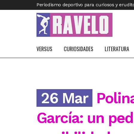
Periodismo deportivo para curiosos y erudit
VERSUS
CURIOSIDADES
LITERATURA
26 Mar
Polina
García: un ped