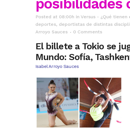
posibilidades
Posted at 08:00h
in
Versus - ¿Qué tienen
deportes, deportistas de distintas discip
Arroyo Sauces
0 Comments
El billete a Tokio se j
Mundo: Sofía, Tashken
Isabel Arroyo Sauces