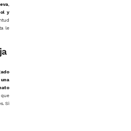
eeva
,
ol y
ntud
a le
ja
gado
 una
nato
 que
s. Si