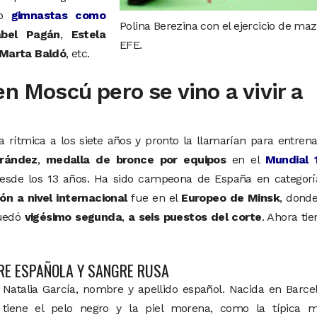
do
gimnastas como
Polina Berezina con el ejercicio de maz
abel Pagán
,
Estela
EFE.
Marta Baldó
, etc.
en Moscú pero se vino a vivir a
 rítmica a los siete años y pronto la llamarían para entren
rández
,
medalla de bronce por equipos
en el
Mundial 
desde los 13 años. Ha sido campeona de España en categorí
ón a nivel internacional
fue en el
Europeo de Minsk
, dond
quedó
vigésimo segunda
,
a seis puestos del corte
. Ahora tie
RE ESPAÑOLA Y SANGRE RUSA
Natalia García, nombre y apellido español. Nacida en Barce
tiene el pelo negro y la piel morena, como la típica m