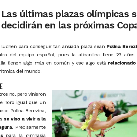
Las últimas plazas olímpicas 
decidirán en las próximas Cop
 luchen para conseguir tan ansiada plaza sean
Polina Berez
ro del equipo español, pues la alicantina tiene 23 años 
talia tienen algo más en común y ese algo está
relacionado
 rítmica del mundo.
E
ros no, pero vinieron
e Toro igual que un
ece Polina Berezina,
os
se vino a vivir a la
egura
. Precisamente
as
para la gimnasia