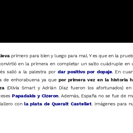
lieva
primero para bien y luego para mal. Y es que en la prue
 convirtió en la primera en completar un salto cuádruple en
s salió a la palestra por
dar positivo por dopaje
. En cuan
taba de enhorabuena ya que
por primera vez en la historia h
za
(Olivia Smart y Adrián Díaz fueron los afortunados) en
nceses
Papadakis y Cizeron
. Además, España no se fue de m
dallero con
la plata de Queralt Castellet
. Imágenes para n