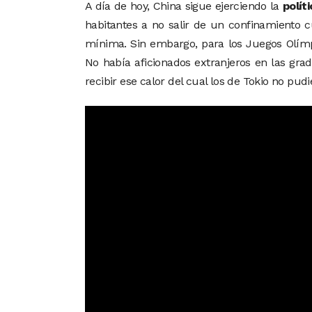
A día de hoy, China sigue ejerciendo la
polít
habitantes a no salir de un confinamiento 
mínima. Sin embargo, para los Juegos Olímp
No había aficionados extranjeros en las gra
recibir ese calor del cual los de Tokio no pudi