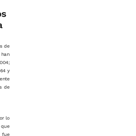
os
a
os de
e han
004;
64 y
mente
s de
or lo
 que
fue