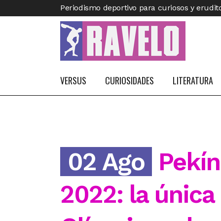
Periodismo deportivo para curiosos y erudit
VERSUS
CURIOSIDADES
LITERATURA
02 Ago
Pekín
2022: la únic