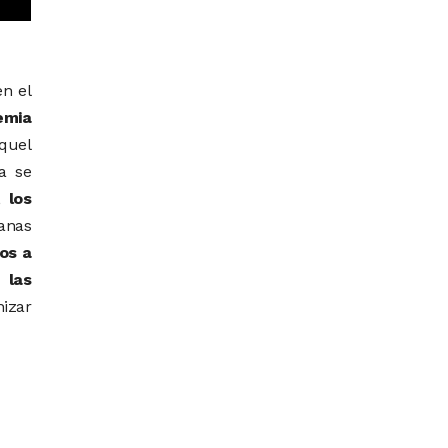
n el
emia
quel
a se
í,
los
anas
os a
 las
nizar