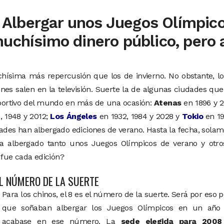
Albergar unos Juegos Olímpic
uchísimo dinero público, pero 
ísima más repercusión que los de invierno. No obstante, l
ones salen en la televisión. Suerte la de algunas ciudades qu
portivo del mundo en más de una ocasión:
Atenas
en 1896 y 2
, 1948 y 2012;
Los Ángeles
en 1932, 1984 y 2028 y
Tokio
en 19
dades han albergado ediciones de verano. Hasta la fecha, sola
 albergado tanto unos Juegos Olímpicos de verano y otro
 fue cada edición?
EL NÚMERO DE LA SUERTE
Para los chinos, el 8 es el número de la suerte. Será por eso p
que soñaban albergar los Juegos Olímpicos en un año
acabase en ese número. La
sede elegida para 2008