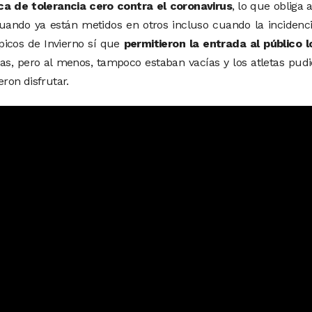
ica de tolerancia cero contra el coronavirus
, lo que obliga 
cuando ya están metidos en otros incluso cuando la incidenc
icos de Invierno sí que
permitieron la entrada al público l
das, pero al menos, tampoco estaban vacías y los atletas pud
eron disfrutar.