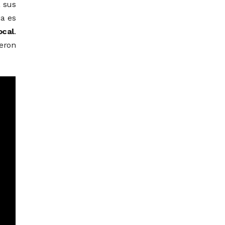
a sus
ia es
ocal
.
ieron