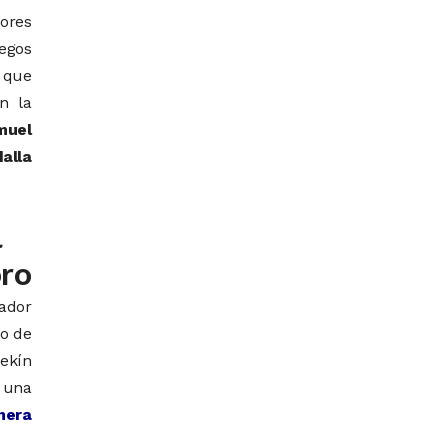
dores
egos
 que
n la
muel
alla
l
oro
dador
go de
Pekín
 una
mera