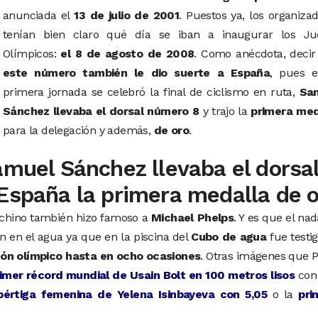
anunciada el
13 de julio de 2001
. Puestos ya, los organiza
tenían bien claro qué día se iban a inaugurar los Ju
Olímpicos:
el 8 de agosto de 2008
. Como anécdota, decir
este número también le dio suerte a España
, pues e
primera jornada se celebró la final de ciclismo en ruta,
Sa
Sánchez llevaba el dorsal número 8
y trajo la
primera med
para la delegación y además,
de oro
.
amuel Sánchez llevaba el dorsa
 España la primera medalla de 
e chino también hizo famoso a
Michael Phelps
. Y es que el na
 en el agua ya que en la piscina del
Cubo de agua
fue testi
n olímpico hasta en ocho ocasiones
. Otras imágenes que 
imer récord mundial de Usain Bolt en 100 metros lisos
con
értiga femenina de Yelena Isinbayeva con 5,05
o la
pri