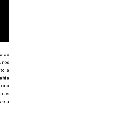
ba de
 unos
to a
abía
 una
anos
unca