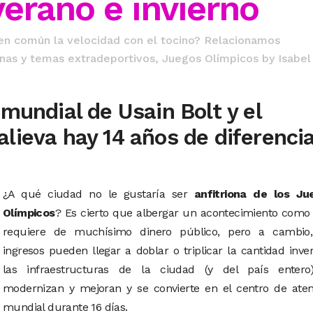
erano e invierno
 en común la velocidad con el tocino? Relacionamos
linas y temas extradeportivos
,
Juegos Olímpicos
by
Isabel
 mundial de Usain Bolt y el
lieva hay 14 años de diferenci
¿A qué ciudad no le gustaría ser
anfitriona de los Ju
Olímpicos
? Es cierto que albergar un acontecimiento como
requiere de muchísimo dinero público, pero a cambio,
ingresos pueden llegar a doblar o triplicar la cantidad inver
las infraestructuras de la ciudad (y del país entero
modernizan y mejoran y se convierte en el centro de aten
mundial durante 16 días.