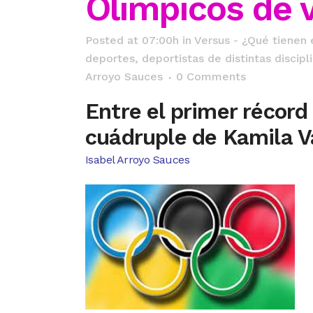
Olímpicos de v
Posted at 07:00h
in
Versus - ¿Qué tienen
deportes, deportistas de distintas discip
Arroyo Sauces
0 Comments
Entre el primer récord
cuádruple de Kamila Va
Isabel Arroyo Sauces