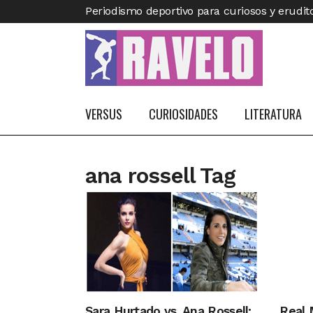
Periodismo deportivo para curiosos y erudit
VERSUS
CURIOSIDADES
LITERATURA
ana rossell Tag
Sara Hurtado vs. Ana Rossell:
Real 