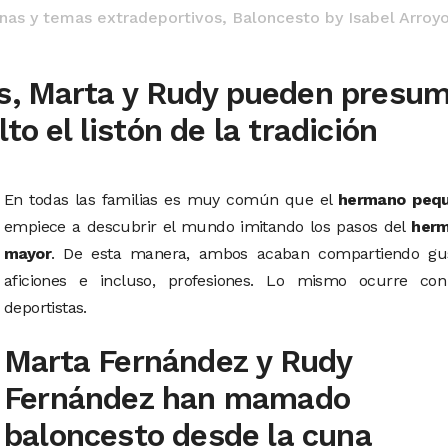
linas y temas extradeportivos
,
Baloncesto
by
Isabel Arroy
as, Marta y Rudy pueden presum
to el listón de la tradición
En todas las familias es muy común que el
hermano peq
empiece a descubrir el mundo imitando los pasos del
her
mayor
. De esta manera, ambos acaban compartiendo gus
aficiones e incluso, profesiones. Lo mismo ocurre con
deportistas.
Marta Fernández y Rudy
Fernández han mamado
baloncesto desde la cuna