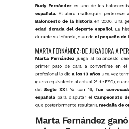
Rudy Fernández
es uno de los baloncesti
española
. El alero mallorquín pertenece
Baloncesto de la historia
en 2006, una gen
edad dorada del deporte español
. La hi
durante su infancia, cuando
el pequeño de 
MARTA FERNÁNDEZ: DE JUGADORA A PER
Marta Fernández
juega al baloncesto desd
primer paso de cara a convertirse en el
profesional lo dio
a los 13 años
una vez term
(curso equivalente al actual 2º de ESO), cuand
del
Segle XXI
. Ya con 16,
fue convocada
española
para disputar el
Campeonato de
que posteriormente resultaría
medalla de o
Marta Fernández ganó