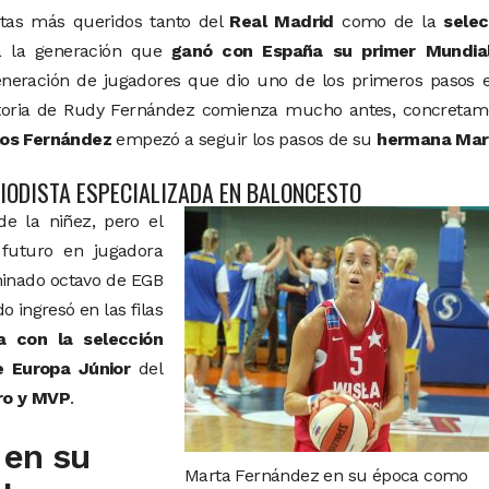
stas más queridos tanto del
Real Madrid
como de la
selec
 a la generación que
ganó con España su primer Mundia
eración de jugadores que dio uno de los primeros pasos e
storia de Rudy Fernández comienza mucho antes, concretam
los Fernández
empezó a seguir los pasos de su
hermana Mar
IODISTA ESPECIALIZADA EN BALONCESTO
e la niñez, pero el
 futuro en jugadora
inado octavo de EGB
o ingresó en las filas
 con la selección
 Europa Júnior
del
ro y MVP
.
 en su
Marta Fernández en su época como