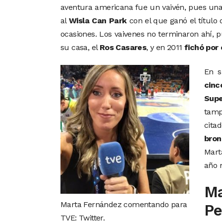
aventura americana fue un vaivén, pues u
al
Wisla Can Park
con el que ganó el título 
ocasiones. Los vaivenes no terminaron ahí, 
su casa, el
Ros Casares
, y en 2011
fichó por 
En s
cinc
Sup
tamp
cita
bron
Mart
año 
Ma
Marta Fernández comentando para
Pe
TVE: Twitter.