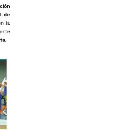
ción
l de
n la
ente
ta
.