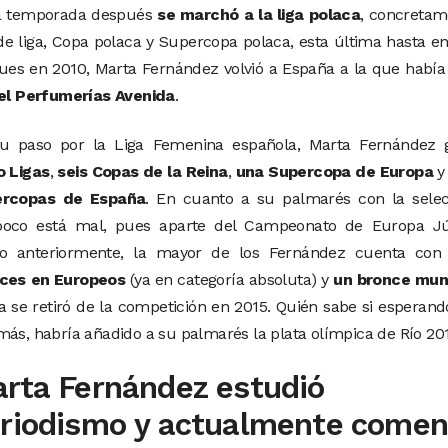
na temporada después
se marchó a la liga polaca
, concretam
de liga, Copa polaca y Supercopa polaca, esta última hasta e
pues en 2010, Marta Fernández volvió a España a la que había
el Perfumerías Avenida
.
u paso por la Liga Femenina española, Marta Fernández 
o Ligas
,
seis Copas de la Reina
,
una Supercopa de Europa
ercopas de España
. En cuanto a su palmarés con la selec
oco está mal, pues aparte del Campeonato de Europa Jú
do anteriormente, la mayor de los Fernández cuenta co
ces en Europeos
(ya en categoría absoluta) y
un bronce mun
a se retiró de la competición en 2015. Quién sabe si esperan
más, habría añadido a su palmarés la plata olímpica de Río 201
rta Fernández estudió
riodismo y actualmente comen