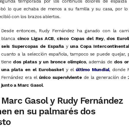
egunda temporada por los continuos dolores de espalda 
obó lo que echaba de menos a su familia y su casa, por lo
ecibió con los brazos abiertos.
Desde entonces, Rudy Fernández ha ganado con la cami
blanca
cinco Ligas ACB
,
cinco Copas del Rey
,
dos Eurol
seis Supercopas de España
y
una Copa Intercontinenta
cuanto a la selección española, tampoco se puede quejar, 
tiene
dos platas y un bronce olímpico
, además de
dos or
una plata en el Eurobasket
y el
último Mundial
, donde 
Fernández era el
único superviviente
de la generación de 
junto a Marc Gasol
.
Marc Gasol y Rudy Fernández
enen en su palmarés dos
sto