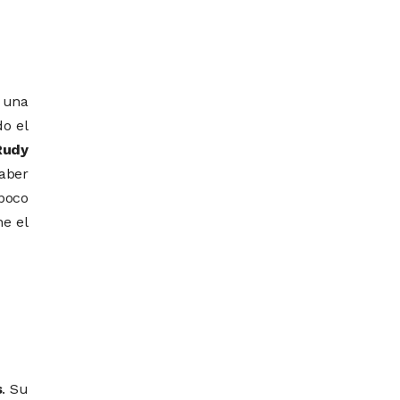
 una
do el
Rudy
aber
mpoco
ne el
s
. Su