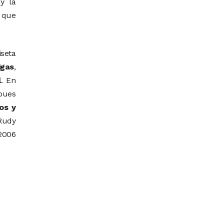
y la
 que
seta
igas
,
l
. En
pues
os y
Rudy
2006