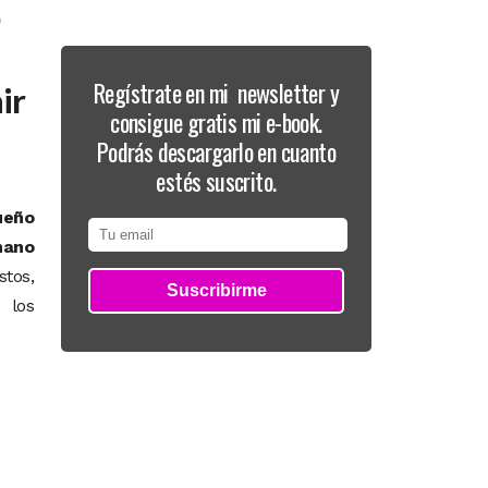
o
Regístrate en mi newsletter y
ir
consigue gratis mi e-book.
Podrás descargarlo en cuanto
estés suscrito.
ueño
mano
tos,
 los