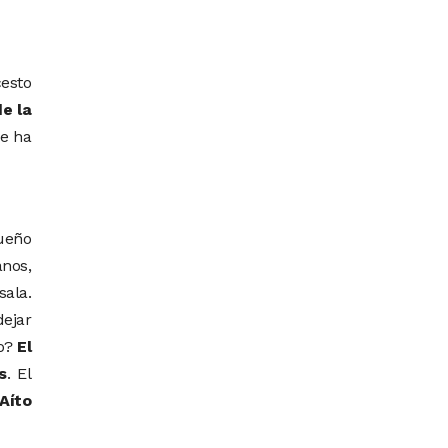
cesto
e la
ue ha
ueño
nos,
ala.
ejar
vo?
El
s
. El
Aíto