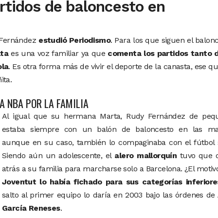
rtidos de baloncesto en
 Fernández
estudió Periodismo
. Para los que siguen el balon
lta
es una voz familiar ya que
comenta los partidos tanto d
ola
. Es otra forma más de vivir el deporte de la canasta, ese q
ta.
A NBA POR LA FAMILIA
Al igual que su hermana Marta, Rudy Fernández de peq
estaba siempre con un balón de baloncesto en las ma
aunque en su caso, también lo compaginaba con el fútbol s
Siendo aún un adolescente, el
alero mallorquín
tuvo que d
atrás a su familia para marcharse solo a Barcelona. ¿El moti
Joventut lo había fichado para sus categorías inferiore
salto al primer equipo lo daría en 2003 bajo las órdenes de
García Reneses
.