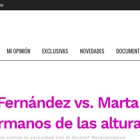
os
MI OPINIÓN
EXCLUSIVAS
NOVEDADES
DOCUMENTA
ernández vs. Marta
rmanos de las altur
 en común la velocidad con el tocino? Relacionamos