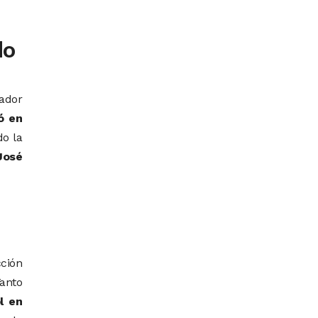
do
ador
ó en
do la
José
cción
Tanto
l en