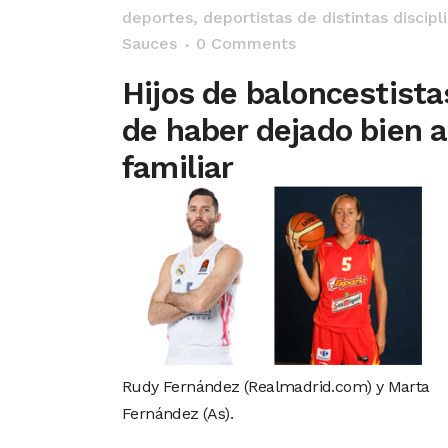
deportes, deportistas de distintas discip
Sauces
0 Comments
Hijos de baloncestist
de haber dejado bien al
familiar
Rudy Fernández (Realmadrid.com) y Marta
Fernández (As).