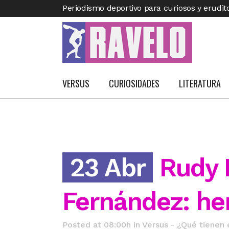
Periodismo deportivo para curiosos y erudit
VERSUS
CURIOSIDADES
LITERATURA
23 Abr
Rudy F
Fernández: he
Posted at 08:00h
in
Versus - ¿Qué tienen