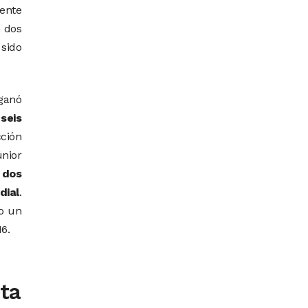
ente
n dos
 sido
ganó
y
seis
ción
nior
n
dos
dial
.
do un
6.
ta