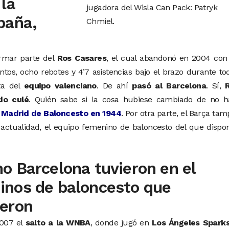
 la
jugadora del Wisla Can Pack: Patryk
paña,
Chmiel.
ormar parte del
Ros Casares
, el cual abandonó en 2004 con
tos, ocho rebotes y 4’7 asistencias bajo el brazo durante to
ta del
equipo valenciano
. De ahí
pasó al Barcelona
. Sí,
do culé
. Quién sabe si la cosa hubiese cambiado de no h
l Madrid de Baloncesto en 1944
. Por otra parte, el Barça ta
a actualidad, el equipo femenino de baloncesto del que dispo
o Barcelona tuvieron en el
inos de baloncesto que
ieron
2007 el
salto a la WNBA
, donde jugó en
Los Ángeles Spark