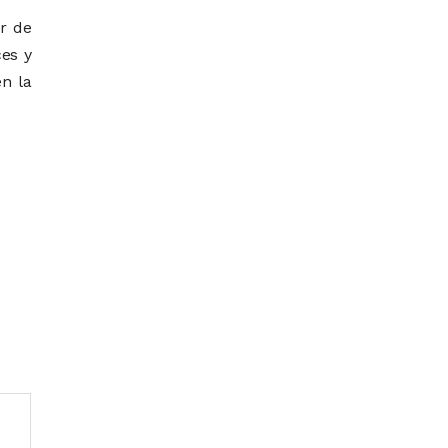
or de
ces y
n la