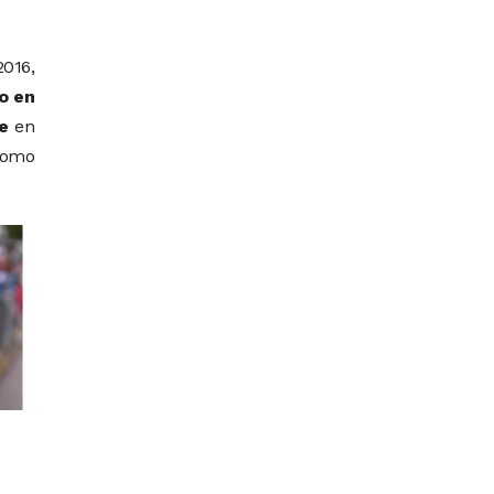
2016,
o en
e
en
 como