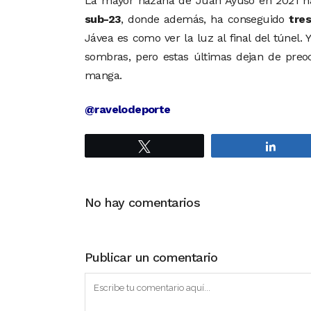
La mayor hazaña de Juan Ayuso en 2021 h
sub-23
, donde además, ha conseguido
tre
Jávea es como ver la luz al final del túnel.
sombras, pero estas últimas dejan de pre
manga.
@ravelodeporte
Twittear
Compa
No hay comentarios
Publicar un comentario