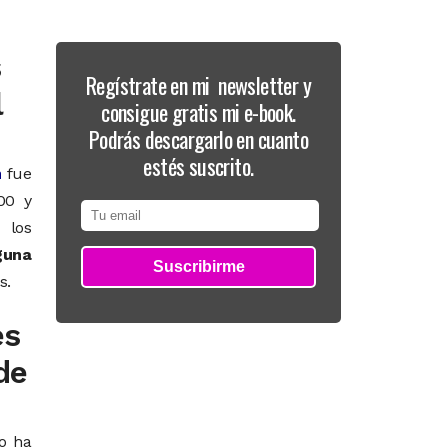
s
Regístrate en mi newsletter y
l
consigue gratis mi e-book.
Podrás descargarlo en cuanto
estés suscrito.
n
fue
00 y
 los
guna
s.
es
de
no ha