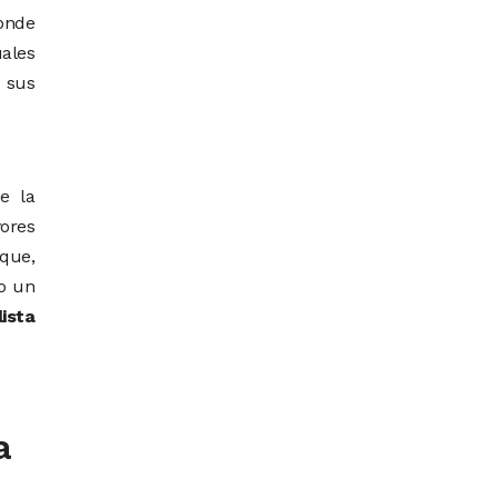
donde
uales
r sus
e la
ores
 que,
ro un
lista
a