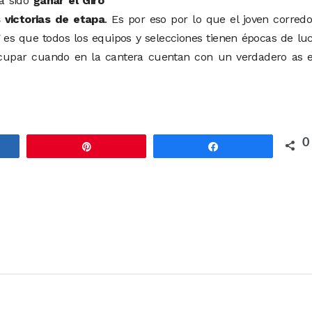
a sido
ganar el Giro
s victorias de etapa
. Es por eso por lo que el joven corred
 Y es que todos los equipos y selecciones tienen épocas de lu
ocupar cuando en la cantera cuentan con un verdadero as e
0
rtir
Pin
Compartir