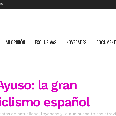
os
MI OPINIÓN
EXCLUSIVAS
NOVEDADES
DOCUMENTA
yuso: la gran
iclismo español
istas de actualidad, leyendas y lo que nunca te has atrev