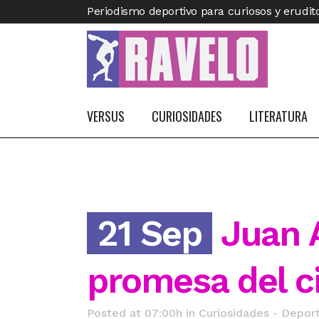
Periodismo deportivo para curiosos y erudit
VERSUS
CURIOSIDADES
LITERATURA
21 Sep
Juan A
promesa del c
Posted at 07:00h
in
Curiosidades - Deport