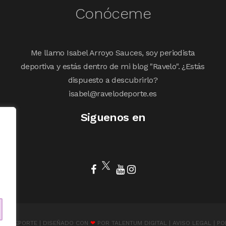
Conóceme
Me llamo Isabel Arroyo Sauces, soy periodista
deportiva y estás dentro de mi blog "Ravelo". ¿Estás
dispuesto a descubrirlo?
isabel@ravelodeporte.es
Siguenos en
ELODEPORTE | DISEÑADO CON
❤
POR
TALENTUM DIGITAL
|
AVISO LEGAL
|
PO