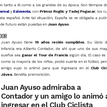
vo tanto a él como a los grandes de su época. Son tiempos 
ernal
y
Eslovenia
, con
Primoz Roglic y Tadej Pogacar
, los c
ta español. Ante tal situación, España se ve obligada a puli
de futuro están puestas en
Juan Ayuso
.
ADOR
Juan Ayuso tiene
19 años recién cumplidos
. Su ídolo d
infancia era Alberto Contador, de ahí que uno de sus may
sueños sea
ganar el Tour de Francia
algún día. El caso es
como la mayoría de los niños, probó suerte en el fútbol, pe
amigo suyo lo animó para que ingresara en el
Club Cic
Jávea
. Bendita premonición.
Juan Ayuso admiraba a
Contador y un amigo lo animó 
ingresar en el Club Ciclista