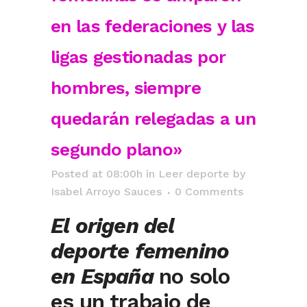
en las federaciones y las
ligas gestionadas por
hombres, siempre
quedarán relegadas a un
segundo plano»
Posted at 08:00h
in
Leer deporte
by
Isabel Arroyo Sauces
0 Comments
El origen del
deporte femenino
en España
no solo
es un trabajo de