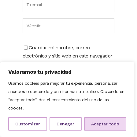
Guardar mi nombre, correo
electrónico y sitio web en este navegador
la próxima vez que comente.
Valoramos tu privacidad
Recibir un correo electrónico con los
Usamos cookies para mejorar tu experiencia, personalizar
siguientes comentarios a esta entrada.
anuncios o contenido y analizar nuestro trafico. Clickando en
Recibir un correo electrónico con
"aceptar todo", das el consentimiento del uso de las
cada nueva entrada.
cookies.
Customizar
Denegar
Aceptar todo
SIGUENOS EN REDES SOCIALES