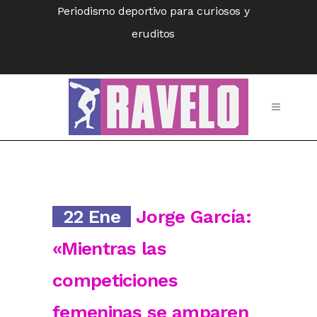
Periodismo deportivo para curiosos y
eruditos
22 Ene
Jorge García:
«Mientras las
competiciones
femeninas se amparen