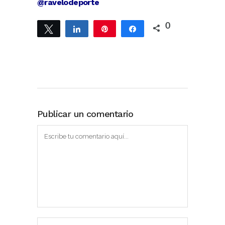
@ravelodeporte
0
Twittear
Compartir
Pin
Compartir
Publicar un comentario