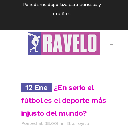
Periodismo deportivo para curiosos y
eruditos
12 Ene
¿En serio el
fútbol es el deporte más
injusto del mundo?
Posted at 08:00h
in
El arroyito