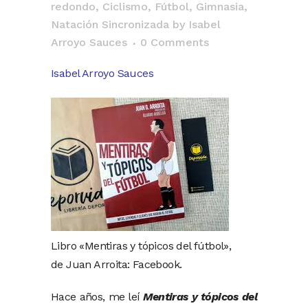
redondo
,
Ciclismo
,
Fútbol
,
Gimnasia
,
Natación Sincronizada
by
Isabel
Arroyo Sauces
0 Comments
Isabel Arroyo Sauces
Libro «Mentiras y tópicos del fútbol»,
de Juan Arroita: Facebook.
Hace años, me leí
Mentiras y tópicos del