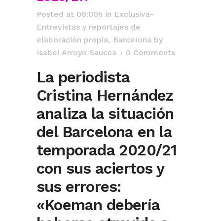
Posted at 08:00h
in
Exclusiva-
Entrevistas y reportajes de
elaboración propia
,
Barcelona
by
Isabel Arroyo Sauces
0 Comments
La periodista
Cristina Hernández
analiza la situación
del Barcelona en la
temporada 2020/21
con sus aciertos y
sus errores:
«Koeman debería