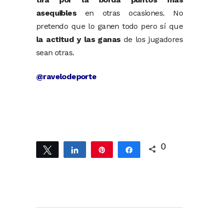
asequibles
en otras ocasiones. No
pretendo que lo ganen todo pero sí que
la actitud y las ganas
de los jugadores
sean otras.
@ravelodeporte
0
Twittear
Compartir
Pin
Compartir