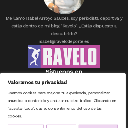
Me llamo Isabel Arroyo Sauces, soy periodista deportiva y
estás dentro de mi blog "Ravelo". ¿Estás dispuesto a
descubrirlo?
isabel@ravelodeporte.es
Siguenos en
Valoramos tu privacidad
Usamos cookies para mejorar tu experiencia, personalizar
anuncios o contenido y analizar nuestro trafico. Clickando en
"aceptar todo", das el consentimiento del uso de las
cookies.
© COPYRIGHT RAVELODEPORTE | DISEÑADO CON
❤
POR
TALENTUM