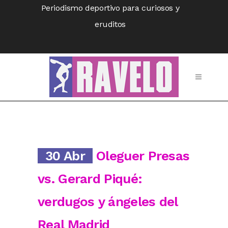
Periodismo deportivo para curiosos y
eruditos
30 Abr
Oleguer Presas
vs. Gerard Piqué:
verdugos y ángeles del
Real Madrid