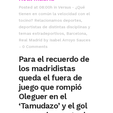
Posted at 08:00h
in
Versus - ¿Qué
tienen en común la velocidad con el
tocino? Relacionamos deportes,
deportistas de distintas disciplinas y
temas extradeportivos
,
Barcelona
,
Real Madrid
by
Isabel Arroyo Sauces
0 Comments
Para el recuerdo de
los madridistas
queda el fuera de
juego que rompió
Oleguer en el
‘Tamudazo’ y el gol