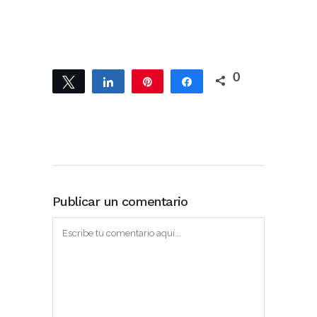
0
Twittear
Compartir
Pin
Compartir
Publicar un comentario