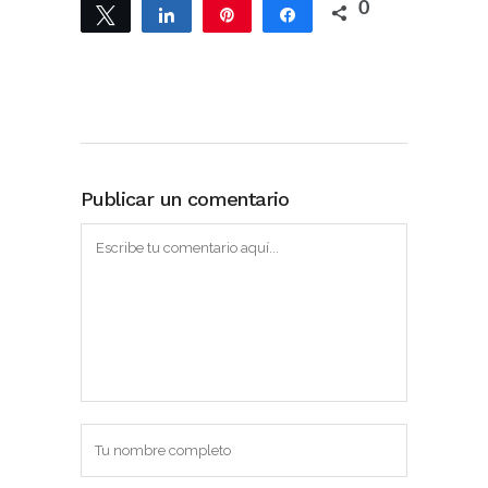
0
Twittear
Compartir
Pin
Compartir
Publicar un comentario