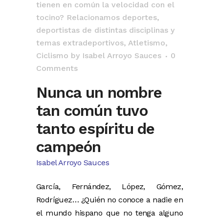
tienen en común la velocidad con el
tocino? Relacionamos deportes,
deportistas de distintas disciplinas y
temas extradeportivos
,
Atletismo
,
Ciclismo
by
Isabel Arroyo Sauces
0
Comments
Nunca un nombre
tan común tuvo
tanto espíritu de
campeón
Isabel Arroyo Sauces
García, Fernández, López, Gómez,
Rodríguez… ¿Quién no conoce a nadie en
el mundo hispano que no tenga alguno