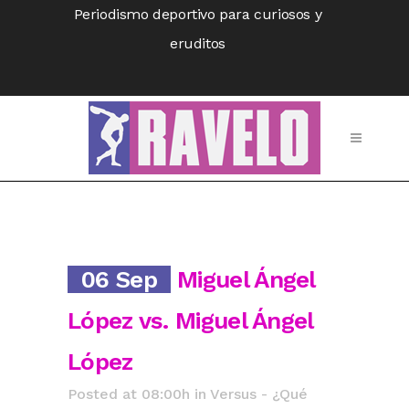
Periodismo deportivo para curiosos y
eruditos
06 Sep
Miguel Ángel
López vs. Miguel Ángel
López
Posted at 08:00h
in
Versus - ¿Qué