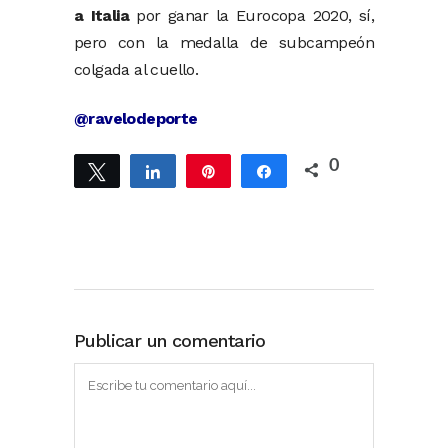
a Italia
por ganar la Eurocopa 2020, sí,
pero con la medalla de subcampeón
colgada al cuello.
@ravelodeporte
0
Twittear
Compartir
Pin
Compartir
Publicar un comentario