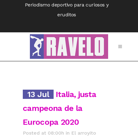
Periodismo deportivo para curiosos y
eruditos
13 Jul
Italia, justa
campeona de la
Eurocopa 2020
Posted at 08:00h
in
El arroyito