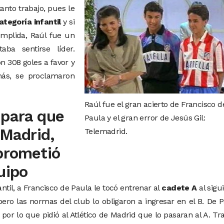
anto trabajo, pues le
ategoría infantil
y si
mplida, Raúl fue un
ba sentirse líder.
n 308 goles a favor y
más, se proclamaron
Raúl fue el gran acierto de Francisco d
 para que
Paula y el gran error de Jesús Gil:
 Madrid,
Telemadrid.
 prometió
uipo
ntil, a Francisco de Paula le tocó entrenar al
cadete A
al sigu
ero las normas del club lo obligaron a ingresar en el B. De 
or lo que pidió al Atlético de Madrid que lo pasaran al A. Tr