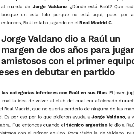
al mando de
Jorge Valdano
. ¿Dónde está Raúl? Que nadi
busque en esta foto porque no está aquí, pues por a
entonces, Raúl estaba jugando en el
Real Madrid C
.
Jorge Valdano dio a Raúl un
margen de dos años para jugar
amistosos con el primer equip
eses en debutar en partido
las categorías inferiores con Raúl en sus filas
. El joven ju
 mal la idea de volver al club del cual era aficionado duran
a del Real Madrid, que no quería perderlo de ninguna de las ma
. Es por eso por lo que pidieron ayuda a
Jorge Valdano
, a 
labra. Fue entonces cuando el
técnico argentino
le dio a Ra
stosos con el primer equipo. Poca visión la de Valdano, pu