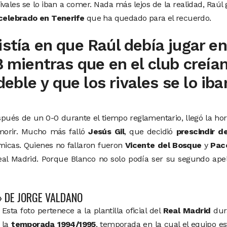
rivales se lo iban a comer. Nada más lejos de la realidad, Raúl
elebrado en Tenerife
que ha quedado para el recuerdo.
istía en que Raúl debía jugar en
B mientras que en el club creía
ble y que los rivales se lo iba
pués de un 0-0 durante el tiempo reglamentario, llegó la ho
a morir. Mucho más falló
Jesús Gil
, que decidió
prescindir d
icas. Quienes no fallaron fueron
Vicente del Bosque
y
Pac
Real Madrid. Porque Blanco no solo podía ser su segundo apel
» DE JORGE VALDANO
Esta foto pertenece a la plantilla oficial del
Real Madrid
dur
la
temporada 1994/1995
, temporada en la cual el equipo e