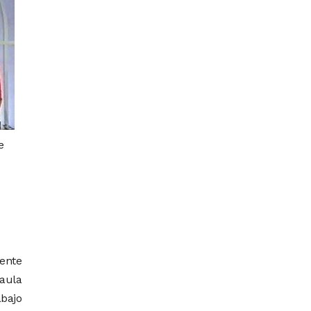
e
iente
Paula
abajo