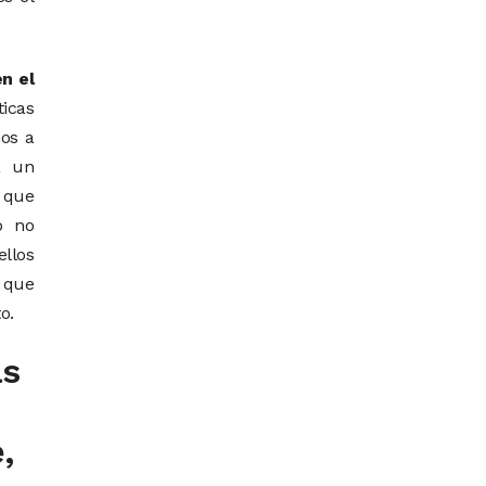
n el
ticas
ios a
a un
 que
o no
ellos
o que
o.
as
,