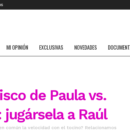
os
MI OPINIÓN
EXCLUSIVAS
NOVEDADES
DOCUMENTA
sco de Paula vs.
 jugársela a Raúl
 en común la velocidad con el tocino? Relacionamos