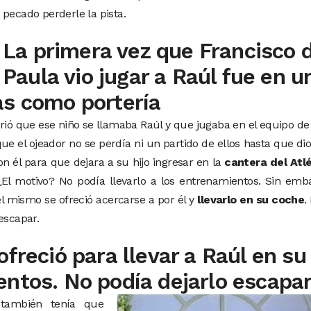
pecado perderle la pista.
La primera vez que Francisco 
Paula vio jugar a Raúl fue en u
as como portería
brió que ese niño se llamaba Raúl y que jugaba en el equipo d
 que el ojeador no se perdía ni un partido de ellos hasta que di
n él para que dejara a su hijo ingresar en la
cantera del Atlé
El motivo? No podía llevarlo a los entrenamientos. Sin emb
él mismo se ofreció acercarse a por él y
llevarlo en su coche
.
escapar.
ofreció para llevar a Raúl en su
entos. No podía dejarlo escapa
también tenía que