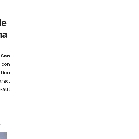
de
na
e
San
o con
tico
argo,
 Raúl
r