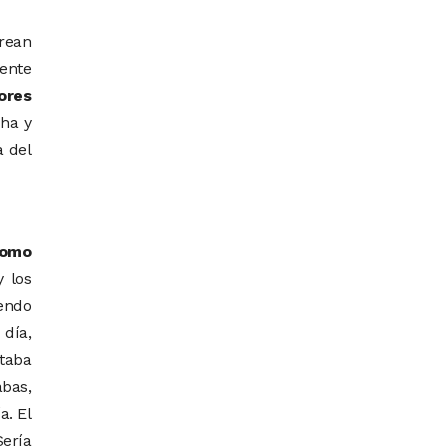
crean
mente
ores
cha y
a del
como
 los
yendo
día,
staba
bas,
a. El
Sería