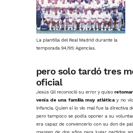
La plantilla del Real Madrid durante la
temporada 94/95: Agencias.
pero solo tardó tres m
oficial
Jesús Gil reconoció su error y quiso
retomar 
venía de una familia muy atlética
y no vio
infancia. Quien sí lo vio mal fue la directiv
pero tampoco se podía oponer a su voluntad
era capaz de convencerlo con su don de pa
margen de dos años para jugar partidos ami