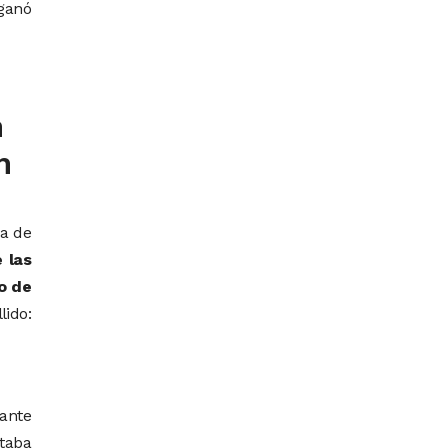
 ganó
n
n
ra de
e las
o de
lido:
ante
staba