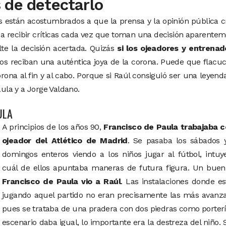
 de detectarlo
os están acostumbrados a que la prensa y la opinión pública 
 a recibir críticas cada vez que toman una decisión aparente
te la decisión acertada. Quizás
si los ojeadores y entrenad
ados reciban una auténtica joya de la corona. Puede que flacu
rona al fin y al cabo. Porque si Raúl consiguió ser una leyend
aula y a Jorge Valdano.
ULA
A principios de los años 90,
Francisco de Paula trabajaba 
ojeador del Atlético de Madrid
. Se pasaba los sábados y
domingos enteros viendo a los niños jugar al fútbol, intu
cuál de ellos apuntaba maneras de futura figura. Un buen 
Francisco de Paula vio a Raúl
. Las instalaciones donde e
jugando aquel partido no eran precisamente las más avanza
pues se trataba de una pradera con dos piedras como porterí
escenario daba igual, lo importante era la destreza del niño. 