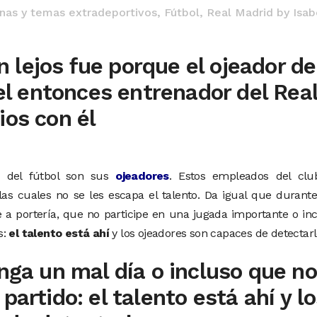
linas y temas extradeportivos
,
Fútbol
,
Real Madrid
by
Isab
an lejos fue porque el ojeador de
 el entonces entrenador del Rea
ios con él
n del fútbol son sus
ojeadores
. Estos empleados del clu
 las cuales no se les escapa el talento. Da igual que durant
e a portería, que no participe en una jugada importante o in
s:
el talento está ahí
y los ojeadores son capaces de detectarl
enga un mal día o incluso que no
partido: el talento está ahí y l