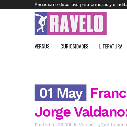
Periodismo deportivo para curiosos y erudit
VERSUS
CURIOSIDADES
LITERATURA
01 May
Franci
Jorge Valdano:
Posted at 08:00h
in
Versus - ¿Qué tienen