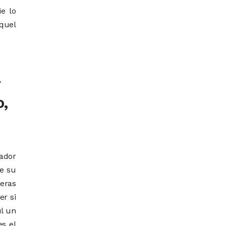
e lo
quel
o,
gador
te su
neras
ver si
úl un
es el