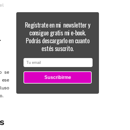
el
Regístrate en mi newsletter y
consigue gratis mi e-book.
l
Podrás descargarlo en cuanto
estés suscrito.
b se
e ese
cluso
o.
os