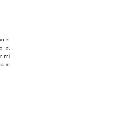
on el
o el
or mi
ra el