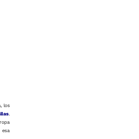
, los
llas
.
ropa
e esa