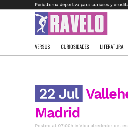
Periodismo deportivo para curiosos y erudit
VERSUS
CURIOSIDADES
LITERATURA
22 Jul
Valleh
Madrid
Posted at 07:00h
in
Vida alrededor del es