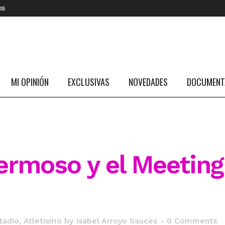
os
MI OPINIÓN
EXCLUSIVAS
NOVEDADES
DOCUMENTA
ermoso y el Meeting
tadio
,
Atletismo
by
Isabel Arroyo Sauces
0 Comments