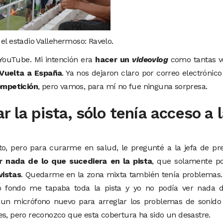
el estadio Vallehermoso: Ravelo.
 YouTube. Mi intención era
hacer un
videovlog
como tantas v
Vuelta a España
. Ya nos dejaron claro por correo electrónic
ompetición
, pero vamos, para mí no fue ninguna sorpresa.
 la pista, sólo tenía acceso a 
o, pero para curarme en salud, le pregunté a la jefa de pr
r nada de lo que sucediera en la pista
, que solamente po
vistas
. Quedarme en la zona mixta también tenía problemas.
fondo me tapaba toda la pista y yo no podía ver nada d
un micrófono nuevo para arreglar los problemas de sonido
es, pero reconozco que esta cobertura ha sido un desastre.