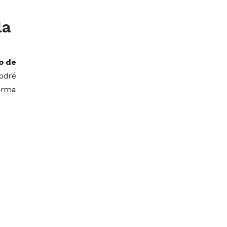
la
o de
podré
orma