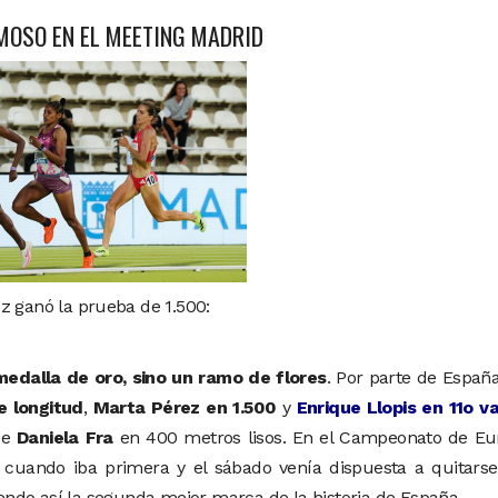
MOSO EN EL MEETING MADRID
z ganó la prueba de 1.500:
medalla de oro, sino un ramo de flores
. Por parte de España
e longitud
,
Marta Pérez en 1.500
y
Enrique Llopis en 11o va
de
Daniela Fra
en 400 metros lisos. En el Campeonato de Eu
 cuando iba primera y el sábado venía dispuesta a quitars
ndo así la segunda mejor marca de la historia de España.