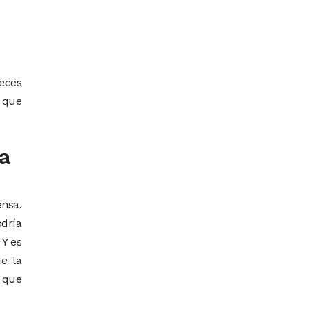
eces
o que
la
ensa.
dría
 Y es
e la
 que