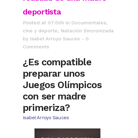
deportista
Posted at 07:00h
in
Documentales,
cine y deporte
,
Natación Sincronizada
by
Isabel Arroyo Sauces
0
Comments
¿Es compatible
preparar unos
Juegos Olímpicos
con ser madre
primeriza?
Isabel Arroyo Sauces