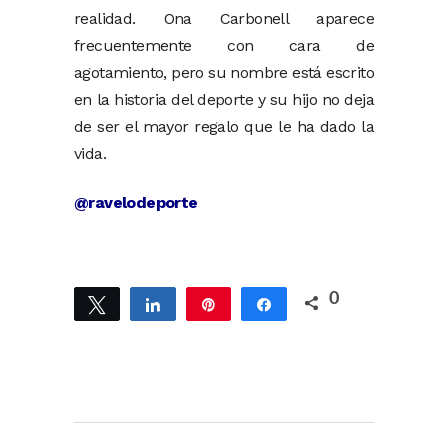
realidad. Ona Carbonell aparece
frecuentemente con cara de
agotamiento, pero su nombre está escrito
en la historia del deporte y su hijo no deja
de ser el mayor regalo que le ha dado la
vida.
@ravelodeporte
0
Twittear
Compartir
Pin
Compartir