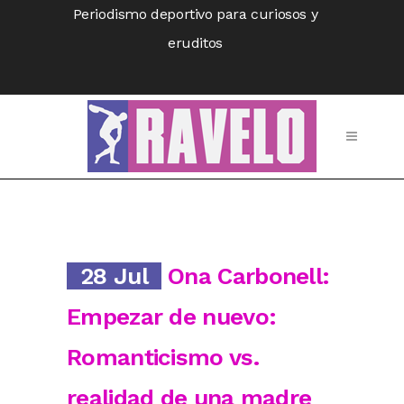
Periodismo deportivo para curiosos y
eruditos
28 Jul
Ona Carbonell:
Empezar de nuevo:
Romanticismo vs.
realidad de una madre