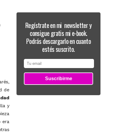
Regístrate en mi newsletter y
a
consigue gratis mi e-book.
Podrás descargarlo en cuanto
estés suscrito.
rés,
d de
ldad
lla y
ieza
 era
otras