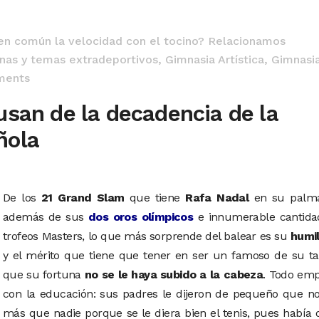
 en común la velocidad con el tocino? Relacionamos
linas y temas extradeportivos
,
Gimnasia Artística
,
Gimnasi
ments
usan de la decadencia de la
ñola
De los
21 Grand Slam
que tiene
Rafa Nadal
en su palma
además de sus
dos oros olímpicos
e innumerable cantida
trofeos Masters, lo que más sorprende del balear es su
humi
y el mérito que tiene que tener en ser un famoso de su ta
que su fortuna
no se le haya subido a la cabeza
. Todo emp
con la educación: sus padres le dijeron de pequeño que no
más que nadie porque se le diera bien el tenis, pues había 