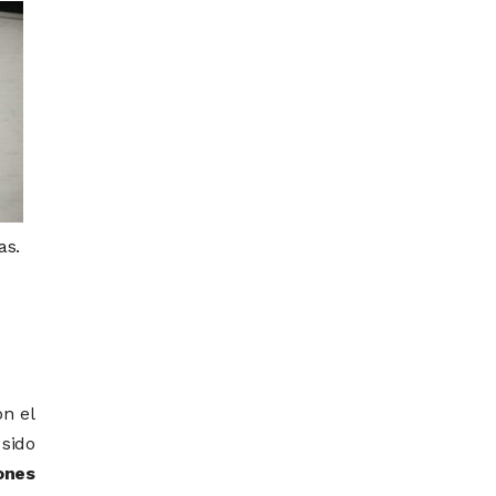
as.
on el
sido
ones