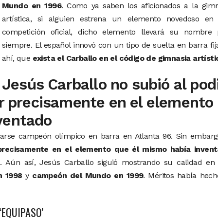
Mundo en 1996
. Como ya saben los aficionados a la gimn
artística, si alguien estrena un elemento novedoso en
competición oficial, dicho elemento llevará su nombre 
siempre. El español innovó con un tipo de suelta en barra fij
ahí, que
exista el Carballo en el código de gimnasia artísti
Jesús Carballo no subió al pod
ar precisamente en el elemento
ventado
marse campeón olímpico en barra en Atlanta 96. Sin embarg
 precisamente en el elemento que él mismo había inven
n
. Aún así, Jesús Carballo siguió mostrando su calidad en 
n 1998
y
campeón del Mundo en 1999
. Méritos había hec
‘EQUIPASO’