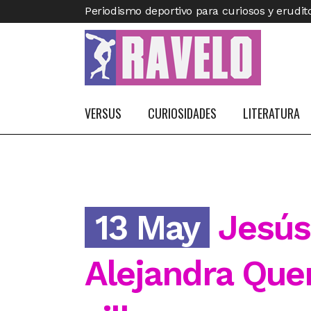
Periodismo deportivo para curiosos y erudit
VERSUS
CURIOSIDADES
LITERATURA
13 May
Jesús 
Alejandra Que