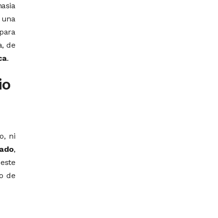
asia
 una
para
a, de
ca
.
io
o, ni
tado
,
este
ho de