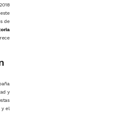
2018
este
es de
oria
arece
n
spaña
tad y
estas
 y el