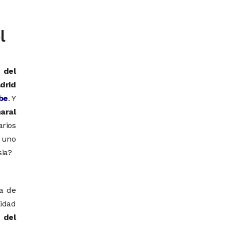
l
 del
drid
be
. Y
aral
arios
s uno
sia?
a de
lidad
 del