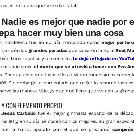
cosas en la vida que se le dan fatal.
Nadie es mejor que nadie por e
epa hacer muy bien una cosa
 El mostoleño fue en su día nombrado como
mejor portero
an también las
grandes paradas
que salvaron tanto al
Real Ma
mbién tiene muchos y uno de ellos
lo dejó reflejado en YouTu
n usuario subió
el dueto que se atrevió a hacer con Eva Am
«. Por supuesto que todos ellos tuvieron muchísimos coment
2006. Sin embargo, el comentario que mejor lo resume todo e
nserve las manos». Vale, ¿y esto qué tiene que ver con la gimna
 Y CON ELEMENTO PROPIO
Jesús Carballo
fue el mejor gimnasta español de la décad
los 90 y, en su día, se codeó con los mejores. Su gran especia
fue la barra, aparato con el que se proclamó
campeón