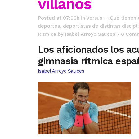
villanos
Posted at 07:00h
in
Versus - ¿Qué tienen
deportes, deportistas de distintas discip
Rítmica
by
Isabel Arroyo Sauces
0 Com
Los aficionados los ac
gimnasia rítmica espa
Isabel Arroyo Sauces