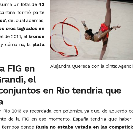
suma un total de
42
icantina formó parte
so
‘, del cual además,
os oros logrados en
l de 2014, el
bronce
 y, cómo no, la
plata
la FIG en
Alejandra Quereda con la cinta: Agenci
andi, el
 conjuntos en Río tendría que
a
en Río 2016 es recordada con polémica ya que, de acuerdo c
ente de la FIG en ese momento, España tendría que haber 
n tiempos donde
Rusia no estaba vetada en las competici