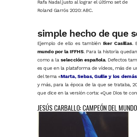
Rafa Nadal justo al lograr el último set de
Roland Garrós 2020: ABC.
simple hecho de que s
Ejemplo de ello es también
Iker Casillas
.
mundo por la IFFHS
. Para la historia qued
como a la
selección española
. Defectos ta
es que en la plataforma de vídeos, más de u
del tema «
Marta, Sebas, Guille y los demás
y más, para la época de la que se trataba, 
que dice en la versión corta: «Que Dios te co
JESÚS CARBALLO: CAMPEÓN DEL MUNDO