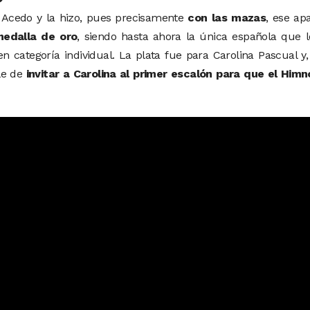
n Acedo y la hizo, pues precisamente
con las mazas
, ese ap
medalla de oro
, siendo hasta ahora la única española que 
ategoría individual. La plata fue para Carolina Pascual y,
lle de
invitar a Carolina al primer escalón para que el Him