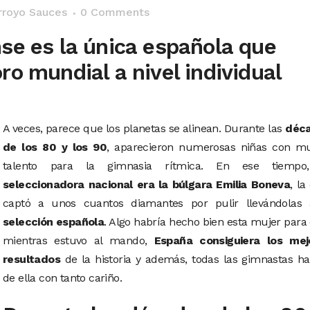
rroyo Sauces
0 Comments
se es la única española que
ro mundial a nivel individual
A veces, parece que los planetas se alinean. Durante las
déc
de los 80 y los 90
, aparecieron numerosas niñas con m
talento para la gimnasia rítmica. En ese tiemp
seleccionadora nacional era la búlgara Emilia Boneva
, la
captó a unos cuantos diamantes por pulir llevándolas 
selección española
. Algo habría hecho bien esta mujer para
mientras estuvo al mando,
España consiguiera los mej
resultados
de la historia y además, todas las gimnastas h
de ella con tanto cariño.