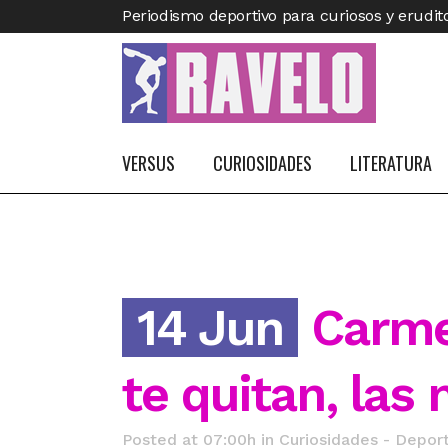
Periodismo deportivo para curiosos y erudit
VERSUS
CURIOSIDADES
LITERATURA
14 Jun
Carme
te quitan, las
Posted at 07:00h
in
Curiosidades - Deport