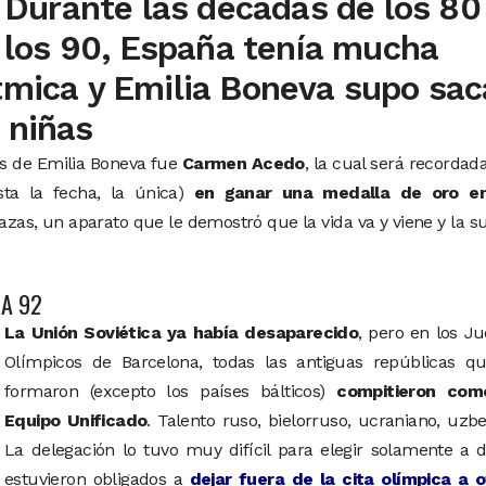
Durante las décadas de los 80
los 90, España tenía mucha
tmica y Emilia Boneva supo sac
 niñas
s de Emilia Boneva fue
Carmen Acedo
, la cual será recordad
ta la fecha, la única)
en ganar una medalla de oro e
azas, un aparato que le demostró que la vida va y viene y la s
A 92
La Unión Soviética ya había desaparecido
, pero en los J
Olímpicos de Barcelona, todas las antiguas repúblicas qu
formaron (excepto los países bálticos)
compitieron com
Equipo Unificado
. Talento ruso, bielorruso, ucraniano, uz
La delegación lo tuvo muy difícil para elegir solamente a 
estuvieron obligados a
dejar fuera de la cita olímpica a o