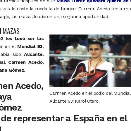
ia rítmica después de que
Maisa Lloret quedara quinta en 
mazas le costó la medalla de bronce. Carmen Acedo tenía mo
bargo, las mazas le dieron una segunda oportunidad.
N MAZAS
2 les tocó ser las
ir en el
Mundial 93
,
había sido
Alicante
.
al
,
Carmen Acedo
,
ana Gómez
.
men Acedo,
Carmen Acedo en el podio del Mundial
aya
Alicante 93: Karol Otero.
Gómez
 de representar a España en el
3