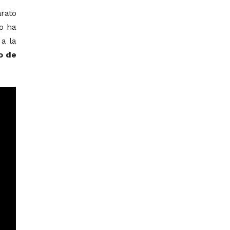
arato
lo ha
 a la
no de