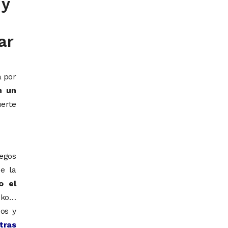
 y
ar
a por
n un
uerte
uegos
e la
o el
beko…
dos y
tras