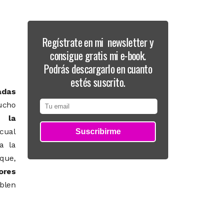
Regístrate en mi newsletter y
consigue gratis mi e-book.
Podrás descargarlo en cuanto
estés suscrito.
adas
ucho
o,
la
 cual
a la
 que,
ores
ablen