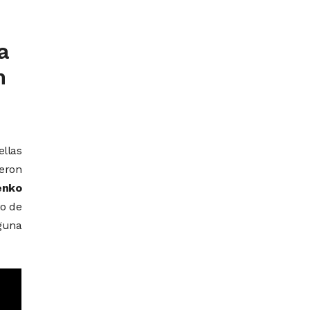
a
n
 ellas
ueron
enko
io de
nguna