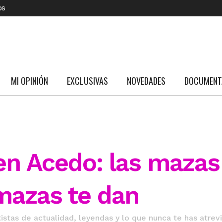
os
MI OPINIÓN
EXCLUSIVAS
NOVEDADES
DOCUMENTA
n Acedo: las mazas
 mazas te dan
istas de actualidad, leyendas y lo que nunca te has atrev