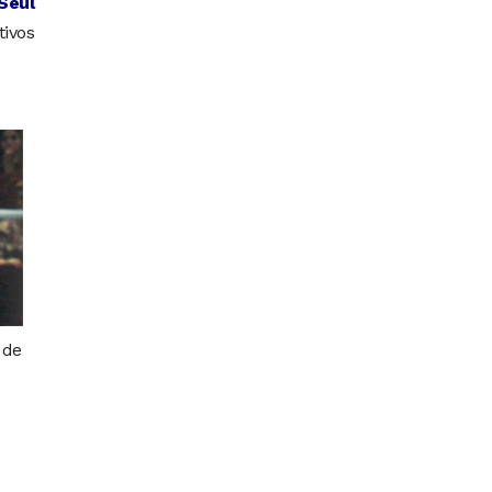
Seúl
tivos
 de