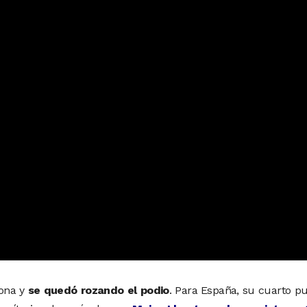
lona y
se quedó rozando el podio
. Para España, su cuarto p