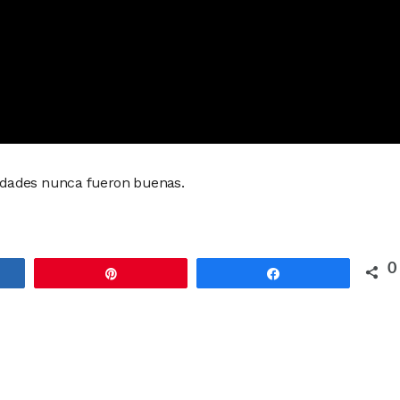
idades nunca fueron buenas.
0
rtir
Pin
Compartir