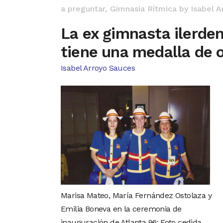
a preguntar
,
Gimnasia Rítmica
by
Isabel A
La ex gimnasta ilerden
tiene una medalla de o
Isabel Arroyo Sauces
Marisa Mateo, María Fernández Ostolaza y
Emilia Boneva en la ceremonia de
inauguración de Atlanta 96: Foto cedida