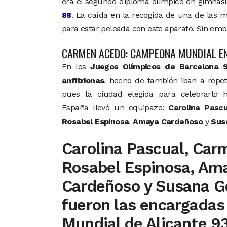
era el segundo diploma olímpico en gimnas
88
. La caída en la recogida de una de las 
para estar peleada con este aparato. Sin em
CARMEN ACEDO: CAMPEONA MUNDIAL E
En los
Juegos Olímpicos de Barcelona 9
anfitrionas
, hecho de también iban a repet
pues la ciudad elegida para celebrarlo 
España llevó un equipazo:
Carolina Pascu
Rosabel Espinosa
,
Amaya Cardeñoso
y
Sus
Carolina Pascual, Car
Rosabel Espinosa, Am
Cardeñoso y Susana 
fueron las encargadas
Mundial de Alicante 9