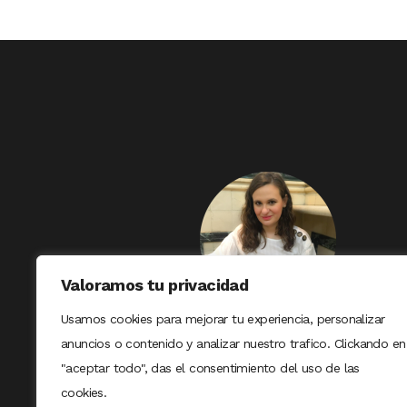
Valoramos tu privacidad
Usamos cookies para mejorar tu experiencia, personalizar
anuncios o contenido y analizar nuestro trafico. Clickando en
"aceptar todo", das el consentimiento del uso de las
cookies.