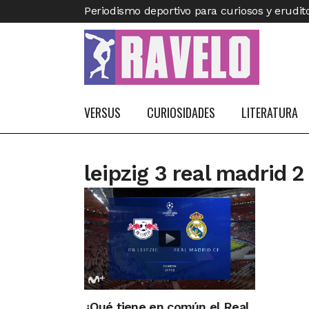
Periodismo deportivo para curiosos y erudit
VERSUS
CURIOSIDADES
LITERATURA
leipzig 3 real madrid 2
¿Qué tiene en común el Real