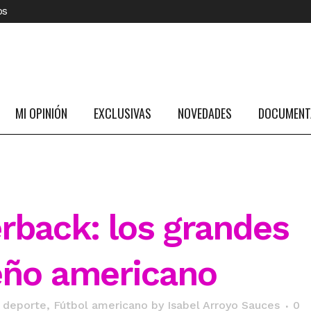
os
MI OPINIÓN
EXCLUSIVAS
NOVEDADES
DOCUMENTA
rback: los grandes
eño americano
 deporte
,
Fútbol americano
by
Isabel Arroyo Sauces
0