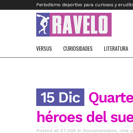
Periodismo deportivo para curiosos y erudit
VERSUS
CURIOSIDADES
LITERATURA
15 Dic
Quarte
héroes del su
Posted at 07:00h
in
Documentales, cine y