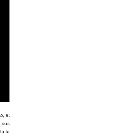
o, el
 sus
ta la