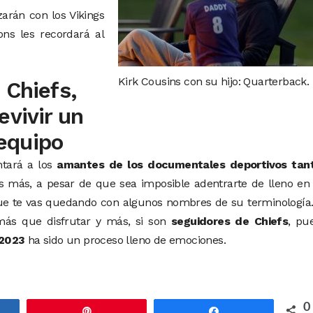
arán con los Vikings
ons les recordará al
Kirk Cousins con su hijo: Quarterback.
 Chiefs,
evivir un
equipo
ntará a los
amantes de los documentales deportivos tant
Es más, a pesar de que sea imposible adentrarte de lleno en
que te vas quedando con algunos nombres de su terminología
 más que disfrutar y más, si son
seguidores de Chiefs
, pu
 2023
ha sido un proceso lleno de emociones.
0
rtir
Pin
Compartir