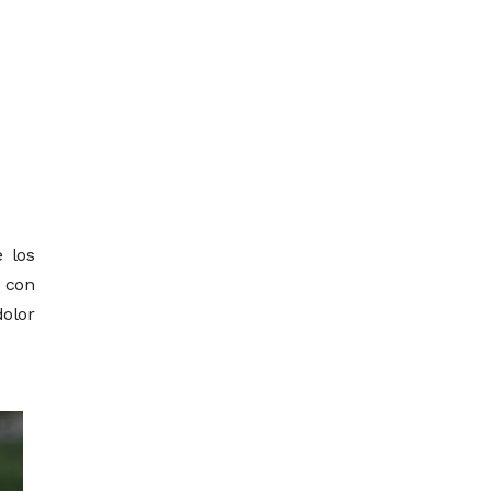
e los
o con
dolor