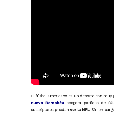
El fútbol americano es un deporte con muy po
nuevo Bernabéu
acogerá partidos de fú
suscriptores puedan
ver la NFL
. Sin embargo