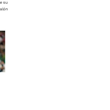
le su
alón