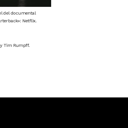
el del documental
terback»: Netflix.
 y Tim Rumpff.