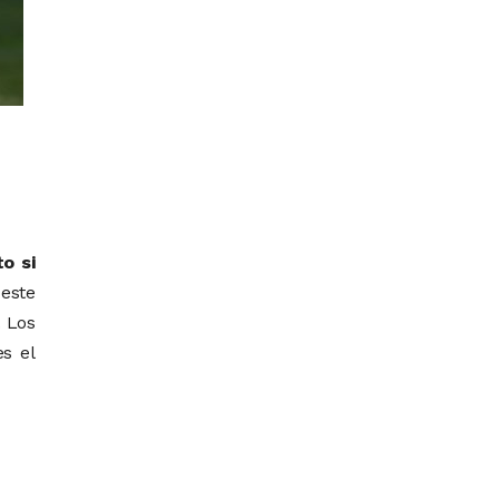
o si
 este
. Los
es el