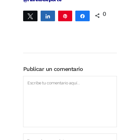
0
Twittear
Compartir
Pin
Compartir
Publicar un comentario