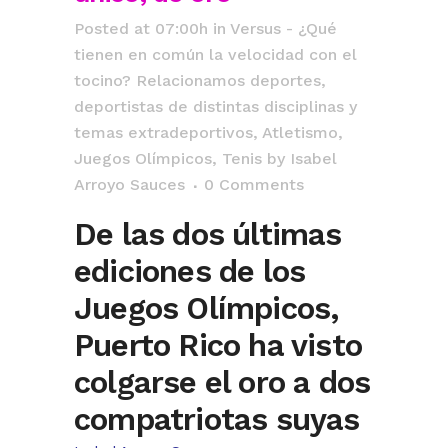
Posted at 07:00h
in
Versus - ¿Qué
tienen en común la velocidad con el
tocino? Relacionamos deportes,
deportistas de distintas disciplinas y
temas extradeportivos
,
Atletismo
,
Juegos Olímpicos
,
Tenis
by
Isabel
Arroyo Sauces
0 Comments
De las dos últimas
ediciones de los
Juegos Olímpicos,
Puerto Rico ha visto
colgarse el oro a dos
compatriotas suyas