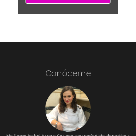
Conóceme
Me llamo Isabel Arroyo Sauces, soy periodista deportiva y