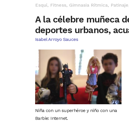
Esquí
,
Fitness
,
Gimnasia Rítmica
,
Patinaje
A la célebre muñeca d
deportes urbanos, acu
Isabel Arroyo Sauces
Niña con un superhéroe y niño con una
Barbie: Internet.