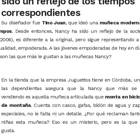
sido un reflejo de los tiempos
correspondientes
Su diseñador fue
Tino Juan
, que ideó una
muñeca modern
empos
. Desde entonces, Nancy ha sido un reflejo de la soc
006), es diferente a la original, pero sigue representando 
ualidad, empoderada. A las jóvenes empoderadas de hoy en dí
s son las que más le gustan a las muñecas Nancy?
En la tienda que la empresa Juguettos tiene en Córdoba, u
las dependientas asegura que la Nancy que más se 
vendiendo es aquella muñeca articulada que
monta en bicic
de montaña
. Cuenta con casco, gafas, bidón de agua y za
especiales, no le falta ni un detalle. ¿Por qué reclaman tant
niñas esta muñeca? Eso es un misterio, pero es la que
gusta.