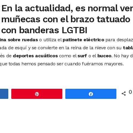
En la actualidad, es normal ve
muñecas con el brazo tatuado
con banderas LGTBI
ina sobre ruedas
o utiliza el
patinete eléctrico
para desplaz
a de esquí y se convierte en la reina de la nieve con su
tabl
vés de
deportes acuáticos
como el
surf
o el
buceo
. No hay 
e que todas hemos pensado ser cuando fuéramos mayores.
0
rtir
Pin
Compartir