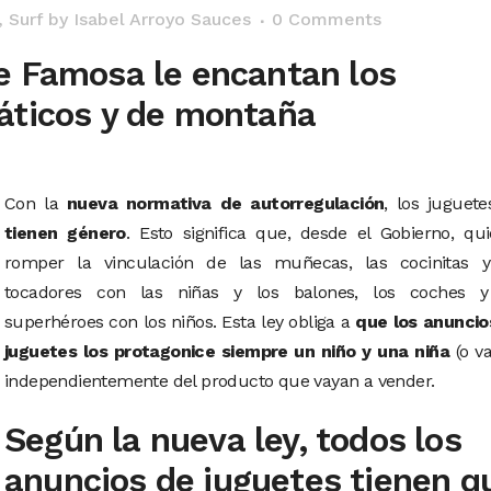
,
Surf
by
Isabel Arroyo Sauces
0 Comments
e Famosa le encantan los
áticos y de montaña
Con la
nueva normativa de autorregulación
, los juguet
tienen género
. Esto significa que, desde el Gobierno, qu
romper la vinculación de las muñecas, las cocinitas y
tocadores con las niñas y los balones, los coches y
superhéroes con los niños. Esta ley obliga a
que los anuncio
juguetes los protagonice siempre un niño y una niña
(o va
independientemente del producto que vayan a vender.
Según la nueva ley, todos los
anuncios de juguetes tienen q