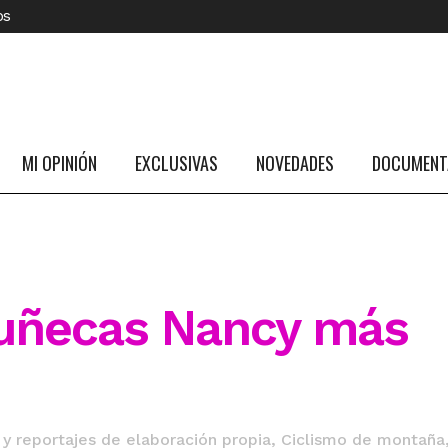
os
MI OPINIÓN
EXCLUSIVAS
NOVEDADES
DOCUMENTA
uñecas Nancy más
 y reportajes de elaboración propia
,
Ciclismo de montaña