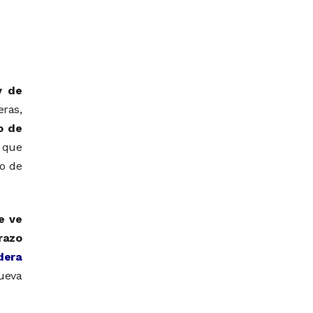
y de
ras,
o de
 que
lo de
e ve
razo
dera
nueva