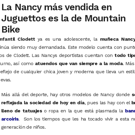
La Nancy más vendida en
Juguettos es la de Mountain
Bike
nfantil Clodett
ya es una adolescente, la
muñeca Nanc
inúa siendo muy demandada. Este modelo cuenta con punte
icos de Clodett. Las Nancys deportistas cuentan con
todo tip
urno, así como
atuendos que van siempre a la moda
. Más
reflejo de cualquier chica joven y moderna que lleva un esti
uevas.
Más allá del deporte, hay otros modelos de Nancy donde
s
reflejada la sociedad de hoy en día
, pues las hay con el
b
lleno de tatuajes
o ropa en la que está plasmada la
ban
arcoíris
. Son los tiempos que les ha tocado vivir a esta 
generación de niños.