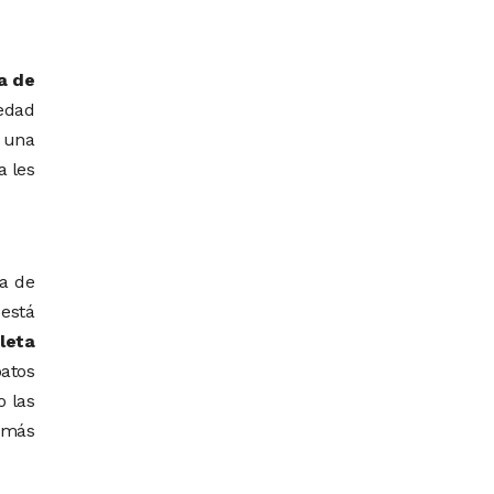
a de
iedad
a una
a les
na de
está
leta
patos
o las
 más