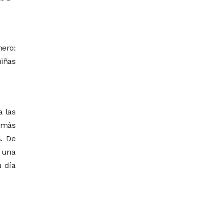
nero:
niñas
 las
 más
. De
 una
u día