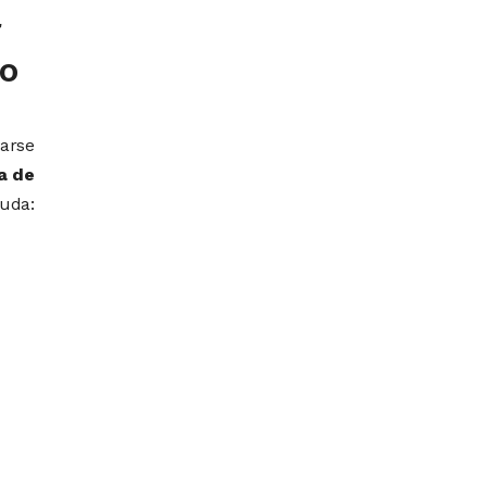
r
 o
arse
a de
duda: