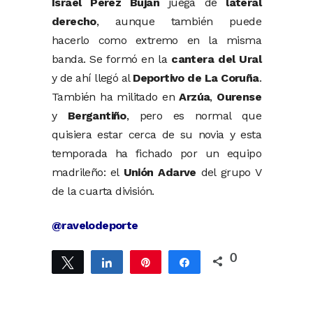
Israel Pérez Buján
juega de
lateral
derecho
, aunque también puede
hacerlo como extremo en la misma
banda. Se formó en la
cantera del Ural
y de ahí llegó al
Deportivo de La Coruña
.
También ha militado en
Arzúa
,
Ourense
y
Bergantiño
, pero es normal que
quisiera estar cerca de su novia y esta
temporada ha fichado por un equipo
madrileño: el
Unión Adarve
del grupo V
de la cuarta división.
@ravelodeporte
0
Twittear
Compartir
Pin
Compartir