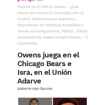
Posted at 07:00h
in
Versus - ¿Qué
tienen en común la velocidad con el
tocino? Relacionamos deportes,
deportistas de distintas disciplinas y
temas extradeportivos
,
Fútbol
,
Fútbol
americano
by
Isabel Arroyo Sauces
0
Comments
Owens juega en el
Chicago Bears e
Isra, en el Unión
Adarve
Isabel Arroyo Sauces