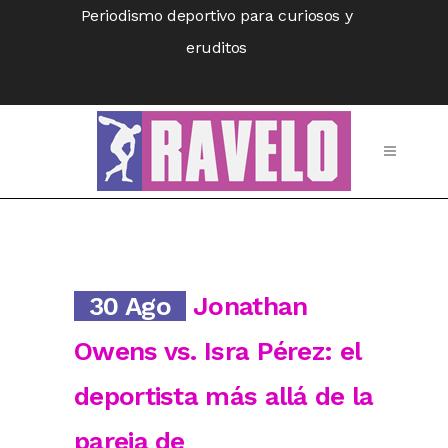
Periodismo deportivo para curiosos y
eruditos
30 Ago
Jonathan
Owens vs. Isra Pérez: el
deportista más allá de la
pareja de