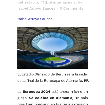
del estadio
,
Fútbol internacional
by
Isabel Arroyo Sauces
0 Comments
Isabel Arroyo Sauces
El Estadio Olímpico de Berlín será la sede
de la final de la Eurocopa de Alemania: RF.
La
Eurocopa 2024
está ahora mismo en
juego.
Se celebra en Alemania
, un país
más bien mediano en lo que a extensión