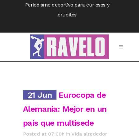
Periodismo deportivo para curiosos y
eruditos
21 Jun
Eurocopa de
Alemania: Mejor en un
país que multisede
Posted at 07:00h
in
Vida alrededor