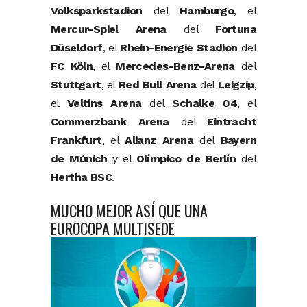
Volksparkstadion
del
Hamburgo
, el
Mercur-Spiel Arena
del
Fortuna
Düseldorf
, el
Rhein-Energie Stadion
del
FC Köln
, el
Mercedes-Benz-Arena
del
Stuttgart
, el
Red Bull Arena
del
Leigzip
,
el
Veltins Arena
del
Schalke 04
, el
Commerzbank Arena
del
Eintracht
Frankfurt
, el
Alianz Arena
del
Bayern
de Múnich
y el
Olímpico de Berlín
del
Hertha BSC
.
MUCHO MEJOR ASÍ QUE UNA
EUROCOPA MULTISEDE