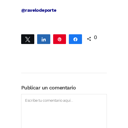
@ravelodeporte
0
Twittear
Compartir
Pin
Compartir
Publicar un comentario