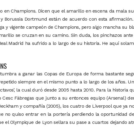
uno en Champions. Dicen que el amarillo en escena da mala su
s y Borussia Dortmund están de acuerdo con esta afirmación.
 Liga y vigente campeón de Champions, pero algo mancha su b
rillo se cruzan en su camino. Sin duda, los pinchazos ante
Real Madrid ha sufrido a lo largo de su historia. He aquí sola
ONS
ostumbra a ganar las Copas de Europa de forma bastante seg
repetido siempre en el mismo punto a lo largo de los años. U
ctavos’, la cual duró desde 2005 hasta 2010. Para la historia 
 Cesc Fàbregas que junto a su entonces equipo (Arsenal) de
 Beckham y compañía (2005), los cuatro de Liverpool que ya n
e no quiso entrar en la portería perdiendo la oportunidad de
e el Olympique de Lyon sellara su pase a cuartos dejando at