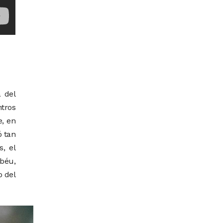
a del
ntros
e, en
ó tan
, el
abéu,
o del