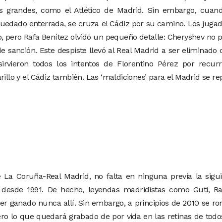
s grandes, como el Atlético de Madrid. Sin embargo, cuand
quedado enterrada, se cruza el Cádiz por su camino. Los juga
 pero Rafa Benítez olvidó un pequeño detalle: Cheryshev no 
 sanción. Este despiste llevó al Real Madrid a ser eliminado 
vieron todos los intentos de Florentino Pérez por recurri
arillo y el Cádiz también. Las ‘maldiciones’ para el Madrid se re
La Coruña-Real Madrid, no falta en ninguna previa la sigui
r desde 1991. De hecho, leyendas madridistas como Guti, Ra
ber ganado nunca allí. Sin embargo, a principios de 2010 se r
 pero lo que quedará grabado de por vida en las retinas de todo