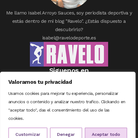
Me llamo Isabel Arroyo Sauces, soy periodista deportiva y
estás dentro de mi blog "Ravelo". ¿Estás dispuesto a
descubrirlo?
isabel@ravelodeporte.es
Siguenos en
Valoramos tu privacidad
Usamos cookies para mejorar tu experiencia, personalizar
anuncios o contenido y analizar nuestro trafico. Clickando en
"aceptar todo", das el consentimiento del uso de las
cookies.
© COPYRIGHT RAVELODEPORTE | DISEÑADO CON
❤
POR
TALENTUM
Customizar
Denegar
Aceptar todo