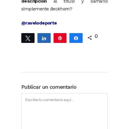
descripción
al título y llamarlo
simplemente
Beckham
?
@ravelodeporte
0
Twittear
Compartir
Pin
Compartir
Publicar un comentario