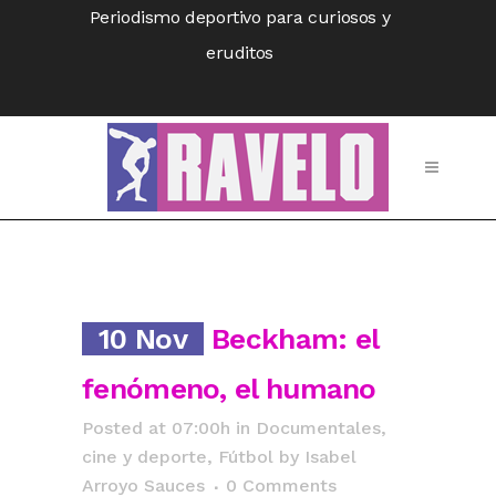
Periodismo deportivo para curiosos y
eruditos
10 Nov
Beckham: el
fenómeno, el humano
Posted at 07:00h
in
Documentales,
cine y deporte
,
Fútbol
by
Isabel
Arroyo Sauces
0 Comments