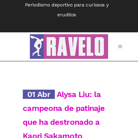
Periodismo deportivo para curiosos y
eruditos
01 Abr
Alysa Liu: la
campeona de patinaje
que ha destronado a
Kaori Sakamoto