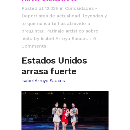
Posted at 12:33h
in
Curiosidades -
Deportistas de actualidad, leyendas y
lo que nunca te has atrevido a
preguntar
,
Patinaje artístico sobre
hielo
by
Isabel Arroyo Sauces
0
Comments
Estados Unidos
arrasa fuerte
Isabel Arroyo Sauces