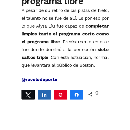
programa libre
A pesar de su retiro de las pistas de hielo,
el talento no se fue de allí. Es por eso por
lo que Alysa Liu fue capaz de
completar
limpios tanto el programa corto como
el programa libre
. Precisamente en este
fue donde dominó a la perfección
siete
saltos triple
. Con esta actuación, normal
que levantara al público de Boston.
@ravelodeporte
0
Twittear
Compartir
Pin
Compartir