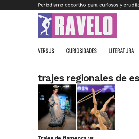
Periodismo deportivo para curiosos y erudit
VERSUS
CURIOSIDADES
LITERATURA
trajes regionales de e
Trajes de flamenca vs.