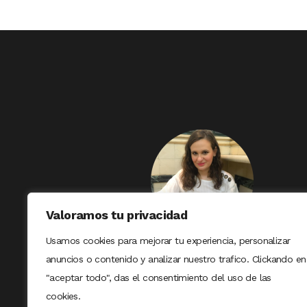
Valoramos tu privacidad
Usamos cookies para mejorar tu experiencia, personalizar
anuncios o contenido y analizar nuestro trafico. Clickando en
"aceptar todo", das el consentimiento del uso de las
cookies.