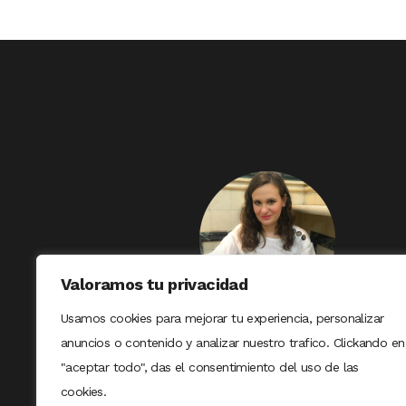
Valoramos tu privacidad
Usamos cookies para mejorar tu experiencia, personalizar
anuncios o contenido y analizar nuestro trafico. Clickando en
"aceptar todo", das el consentimiento del uso de las
cookies.