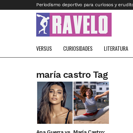
Periodismo deportivo para curiosos y erudit
VERSUS
CURIOSIDADES
LITERATURA
maría castro Tag
Ana Guerra vs. María Castro: