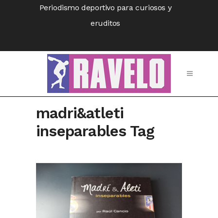
Periodismo deportivo para curiosos y
eruditos
madri&atleti
inseparables Tag