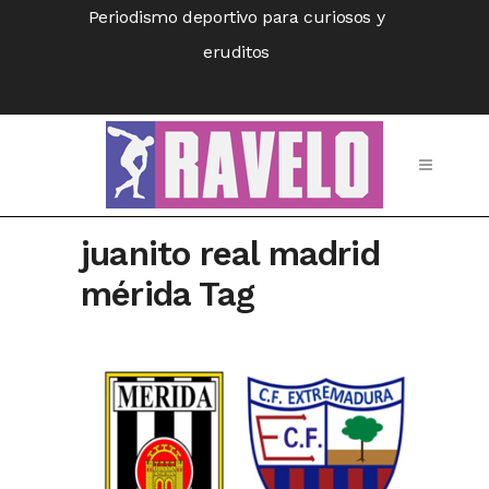
Periodismo deportivo para curiosos y
eruditos
juanito real madrid
mérida Tag