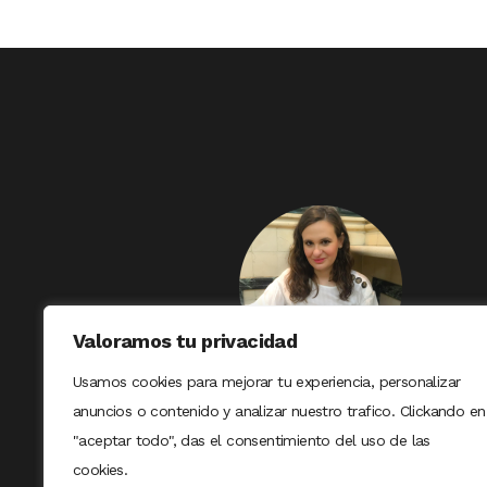
Valoramos tu privacidad
Usamos cookies para mejorar tu experiencia, personalizar
anuncios o contenido y analizar nuestro trafico. Clickando en
"aceptar todo", das el consentimiento del uso de las
cookies.