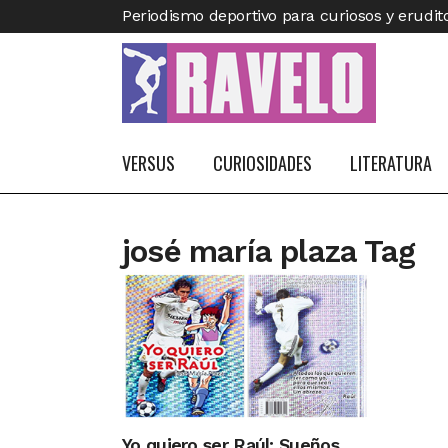
Periodismo deportivo para curiosos y erudit
VERSUS
CURIOSIDADES
LITERATURA
josé maría plaza Tag
Yo quiero ser Raúl: Sueños