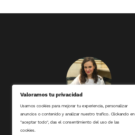
Valoramos tu privacidad
Usamos cookies para mejorar tu experiencia, personalizar
anuncios o contenido y analizar nuestro trafico. Clickando en
"aceptar todo", das el consentimiento del uso de las
cookies.