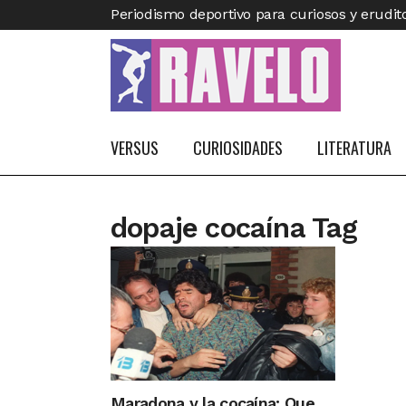
Periodismo deportivo para curiosos y erudit
VERSUS
CURIOSIDADES
LITERATURA
dopaje cocaína Tag
Maradona y la cocaína: Que