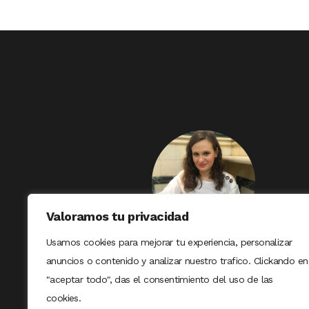
Valoramos tu privacidad
Usamos cookies para mejorar tu experiencia, personalizar
anuncios o contenido y analizar nuestro trafico. Clickando en
"aceptar todo", das el consentimiento del uso de las
cookies.