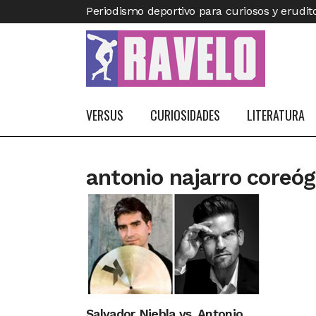
Periodismo deportivo para curiosos y erudit
VERSUS
CURIOSIDADES
LITERATURA
antonio najarro coreóg
Salvador Niebla vs. Antonio