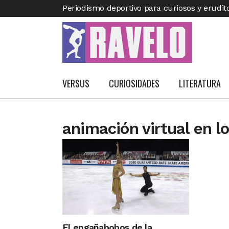
Periodismo deportivo para curiosos y erudit
VERSUS
CURIOSIDADES
LITERATURA
animación virtual en l
El engañabobos de la