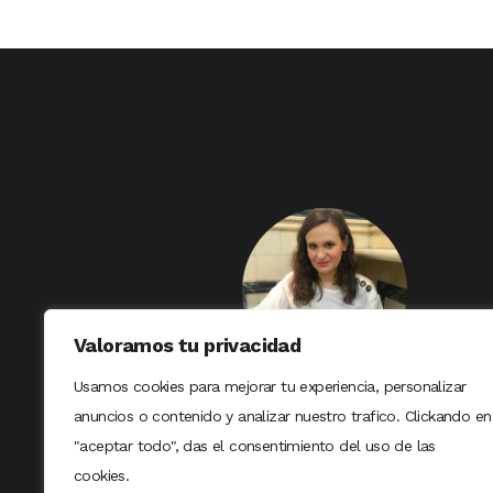
Valoramos tu privacidad
Usamos cookies para mejorar tu experiencia, personalizar
anuncios o contenido y analizar nuestro trafico. Clickando en
"aceptar todo", das el consentimiento del uso de las
cookies.