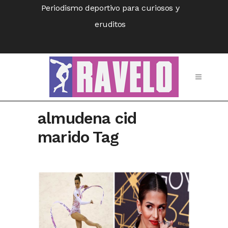
Periodismo deportivo para curiosos y
eruditos
almudena cid
marido Tag