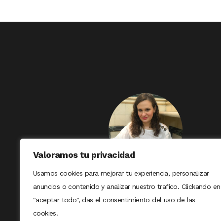
Valoramos tu privacidad
Usamos cookies para mejorar tu experiencia, personalizar
anuncios o contenido y analizar nuestro trafico. Clickando en
"aceptar todo", das el consentimiento del uso de las
cookies.