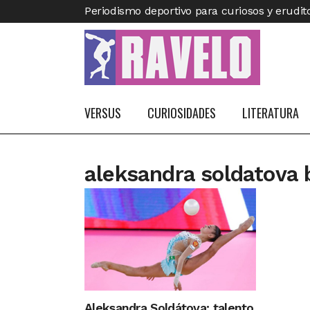
Periodismo deportivo para curiosos y erudit
VERSUS
CURIOSIDADES
LITERATURA
aleksandra soldatova 
Aleksandra Soldátova: talento