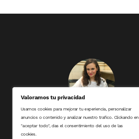
Valoramos tu privacidad
Usamos cookies para mejorar tu experiencia, personalizar
anuncios o contenido y analizar nuestro trafico. Clickando en
"aceptar todo", das el consentimiento del uso de las
cookies.