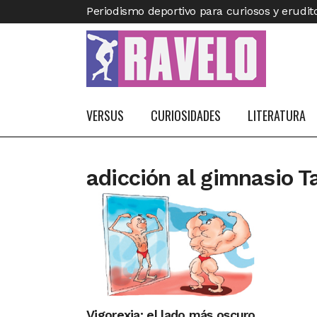
Periodismo deportivo para curiosos y erudit
VERSUS
CURIOSIDADES
LITERATURA
adicción al gimnasio T
Vigorexia: el lado más oscuro