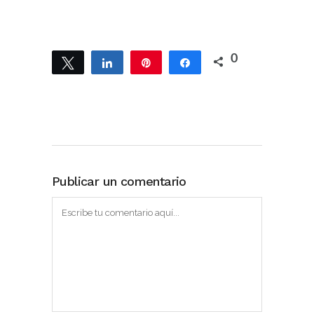
0
Twittear
Compartir
Pin
Compartir
Publicar un comentario