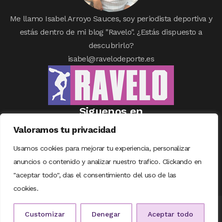
Me llamo Isabel Arroyo Sauces, soy periodista deportiva y
estás dentro de mi blog "Ravelo". ¿Estás dispuesto a
descubrirlo?
isabel@ravelodeporte.es
Siguenos en
Valoramos tu privacidad
Usamos cookies para mejorar tu experiencia, personalizar
anuncios o contenido y analizar nuestro trafico. Clickando en
"aceptar todo", das el consentimiento del uso de las
cookies.
© COPYRIGHT RAVELODEPORTE | DISEÑADO CON
❤
POR
TALENTUM
Customizar
Denegar
Aceptar todo