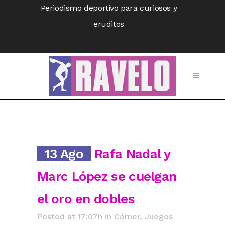
Periodismo deportivo para curiosos y
eruditos
13 Ago
Rafa Nadal y
Marc López se cuelgan
el oro en dobles
Posted at 17:07h
in
Córner
,
Juegos