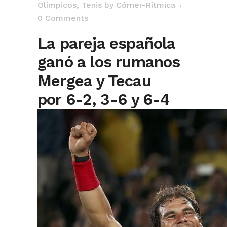
Olímpicos
,
Tenis
by
Córner-Rítmica
0 Comments
La pareja española
ganó a los rumanos
Mergea y Tecau
por 6-2, 3-6 y 6-4