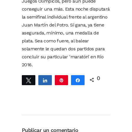
Juegos Olímpicos, pero aún puede
conseguir una más. Esta noche disputará
la semifinal individual frente al argentino
Juan Martín del Potro. Si gana, ya tiene
asegurada, mínimo, una medalla de
plata. Sea como fuere, al balear
solamente le quedan dos partidos para
concluir su particular ‘maratón’ en Río
2016.
0
Twittear
Compartir
Pin
Compartir
Publicar un comentario