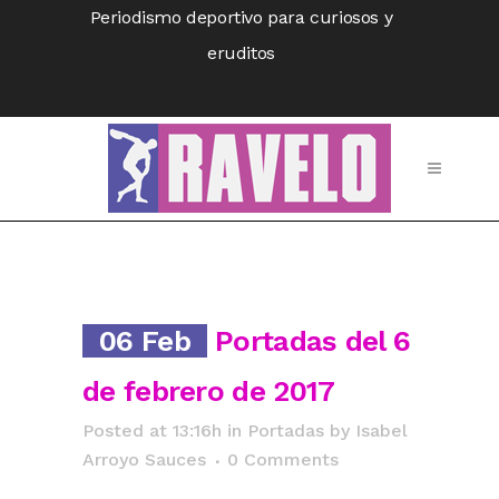
Periodismo deportivo para curiosos y
eruditos
06 Feb
Portadas del 6
de febrero de 2017
Posted at 13:16h
in
Portadas
by
Isabel
Arroyo Sauces
0 Comments