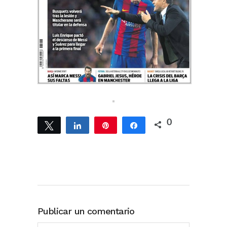
0
Twittear
Compartir
Pin
Compartir
Publicar un comentario