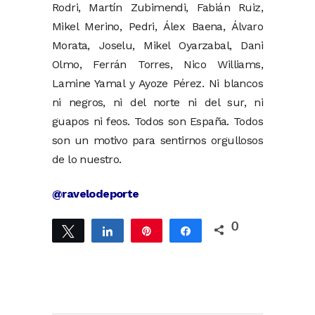
Rodri, Martín Zubimendi, Fabián Ruiz,
Mikel Merino, Pedri, Álex Baena, Álvaro
Morata, Joselu, Mikel Oyarzabal, Dani
Olmo, Ferrán Torres, Nico Williams,
Lamine Yamal y Ayoze Pérez. Ni blancos
ni negros, ni del norte ni del sur, ni
guapos ni feos. Todos son España. Todos
son un motivo para sentirnos orgullosos
de lo nuestro.
@ravelodeporte
0
Twittear
Compartir
Pin
Compartir