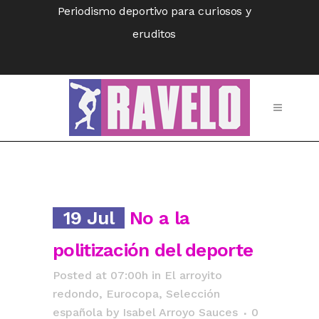
Periodismo deportivo para curiosos y
eruditos
19 Jul
No a la
politización del deporte
Posted at 07:00h
in
El arroyito
redondo
,
Eurocopa
,
Selección
española
by
Isabel Arroyo Sauces
0