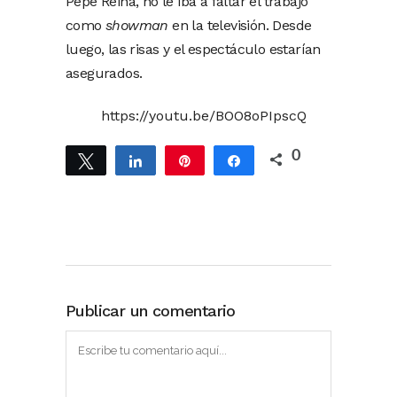
Pepe Reina, no le iba a faltar el trabajo
como
showman
en la televisión. Desde
luego, las risas y el espectáculo estarían
asegurados.
https://youtu.be/BOO8oPIpscQ
0
Twittear
Compartir
Pin
Compartir
Publicar un comentario