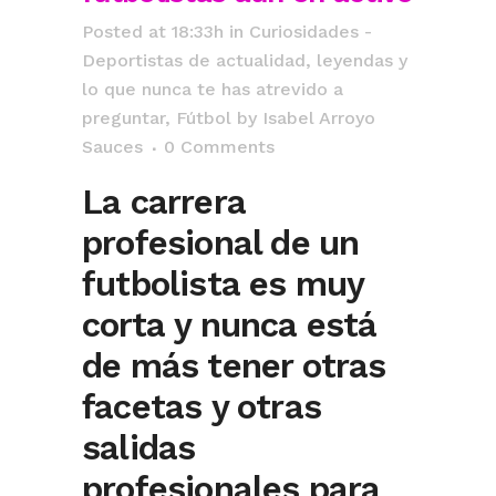
Posted at 18:33h
in
Curiosidades -
Deportistas de actualidad, leyendas y
lo que nunca te has atrevido a
preguntar
,
Fútbol
by
Isabel Arroyo
Sauces
0 Comments
La carrera
profesional de un
futbolista es muy
corta y nunca está
de más tener otras
facetas y otras
salidas
profesionales para