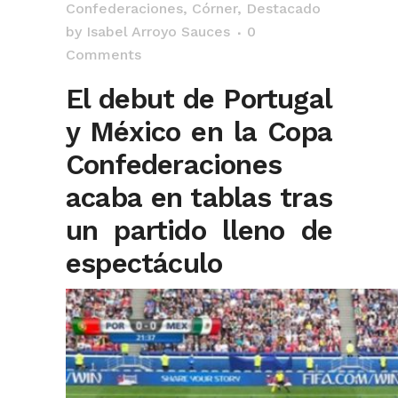
Confederaciones
,
Córner
,
Destacado
by
Isabel Arroyo Sauces
0
Comments
El debut de Portugal
y México en la Copa
Confederaciones
acaba en tablas tras
un partido lleno de
espectáculo