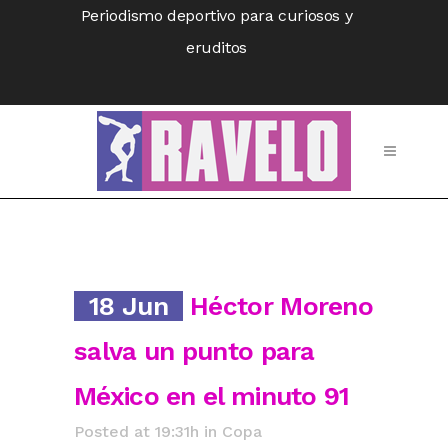
Periodismo deportivo para curiosos y
eruditos
18 Jun
Héctor Moreno
salva un punto para
México en el minuto 91
Posted at 19:31h
in
Copa