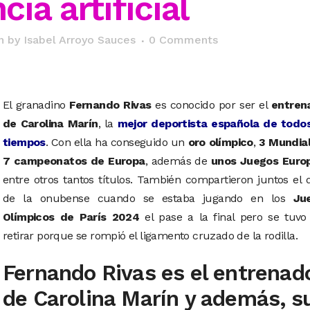
cia artificial
n
by
Isabel Arroyo Sauces
0 Comments
El granadino
Fernando Rivas
es conocido por ser el
entren
de Carolina Marín
, la
mejor deportista española de todos
tiempos
. Con ella ha conseguido un
oro olímpico
,
3 Mundia
7 campeonatos de Europa
, además de
unos Juegos Euro
entre otros tantos títulos. También compartieron juntos el 
de la onubense cuando se estaba jugando en los
Ju
Olímpicos de París 2024
el pase a la final pero se tuvo
retirar porque se rompió el ligamento cruzado de la rodilla.
Fernando Rivas es el entrenad
de Carolina Marín y además, s