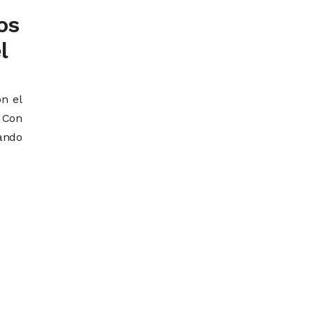
os
l
n el
 Con
cando