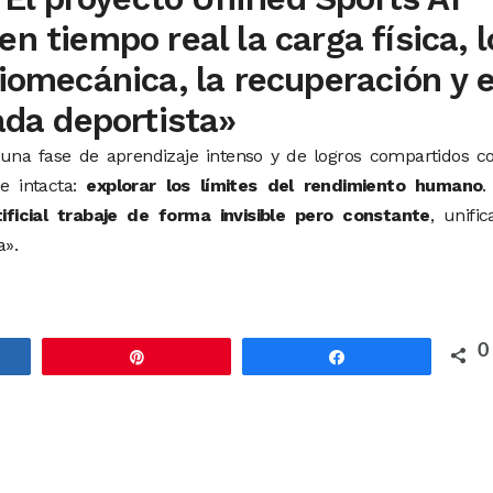
n tiempo real la carga física, l
biomecánica, la recuperación y e
cada deportista»
na fase de aprendizaje intenso y de logros compartidos co
e intacta:
explorar los límites del rendimiento humano
.
rtificial trabaje de forma invisible pero constante
, unifi
a».
0
rtir
Pin
Compartir