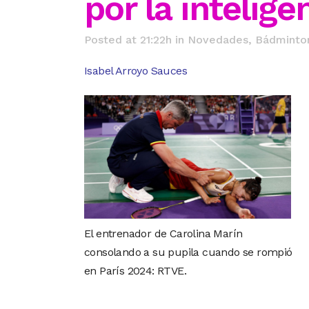
por la inteligen
Posted at 21:22h
in
Novedades
,
Bádminto
Isabel Arroyo Sauces
El entrenador de Carolina Marín
consolando a su pupila cuando se rompió
en París 2024: RTVE.