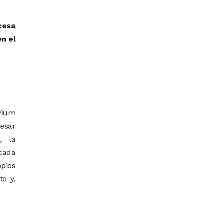
cesa
en el
avium
cesar
, la
cada
opios
to y,