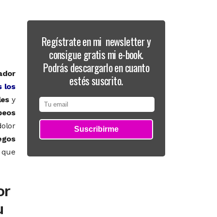
Regístrate en mi newsletter y
consigue gratis mi e-book.
Podrás descargarlo en cuanto
ador
estés suscrito.
 los
les
y
peos
dolor
egos
 que
or
u