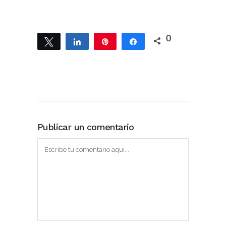
0
Twittear
Compartir
Pin
Compartir
Publicar un comentario