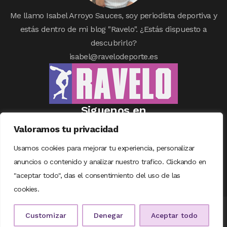
Me llamo Isabel Arroyo Sauces, soy periodista deportiva y
estás dentro de mi blog "Ravelo". ¿Estás dispuesto a
descubrirlo?
isabel@ravelodeporte.es
Siguenos en
Valoramos tu privacidad
Usamos cookies para mejorar tu experiencia, personalizar
anuncios o contenido y analizar nuestro trafico. Clickando en
"aceptar todo", das el consentimiento del uso de las
cookies.
© COPYRIGHT RAVELODEPORTE | DISEÑADO CON
❤
POR
TALENTUM
Customizar
Denegar
Aceptar todo
DIGITAL
|
AVISO LEGAL
|
POLÍTICA DE COOKIES