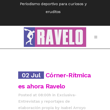
Periodismo deportivo para curiosos y
eruditos
02 Jul
Córner-Rítmica
es ahora Ravelo
Posted at 08:00h
in
Exclusiva-
Entrevistas y reportajes de
elaboración propia
by
Isabel Arroyo