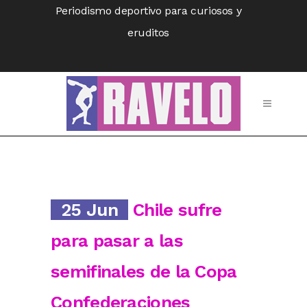
Periodismo deportivo para curiosos y
eruditos
25 Jun
Chile sufre
para pasar a las
semifinales de la Copa
Confederaciones