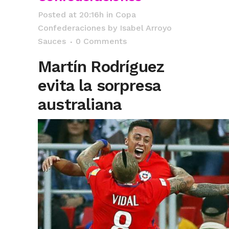
Posted at 20:16h
in
Copa
Confederaciones
by
Isabel Arroyo
Sauces
0 Comments
Martín Rodríguez
evita la sorpresa
australiana