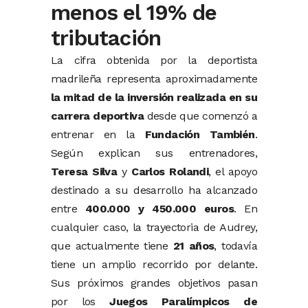
menos el 19% de
tributación
La
cifra
obtenida
por
la
deportista
madrileña
representa
aproximadamente
la
mitad
de
la
inversión
realizada
en
su
carrera
deportiva
desde
que
comenzó
a
entrenar
en
la
Fundación
También
.
Según
explican sus entrenadores,
Teresa
Silva
y
Carlos
Rolandi
,
el
apoyo
destinado
a
su
desarrollo
ha
alcanzado
entre
400.000
y
450.000
euros
.
En
cualquier
caso,
la
trayectoria
de
Audrey,
que
actualmente
tiene
21
años
,
todavía
tiene
un
amplio
recorrido
por
delante.
Sus
próximos
grandes
objetivos
pasan
por
los
Juegos
Paralímpicos
de