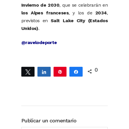
Invierno
de
2030
,
que
se
celebrarán
en
los
Alpes
franceses
,
y
los
de
2034
,
previstos
en
Salt
Lake
City (
Estados
Unidos)
.
@ravelodeporte
0
Twittear
Compartir
Pin
Compartir
Publicar un comentario