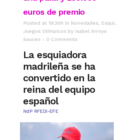
euros de premio
Posted at 19:30h
in
Novedades
,
Esquí
,
Juegos Olímpicos
by
Isabel Arroyo
Sauces
0 Comments
La esquiadora
madrileña se ha
convertido en la
reina del equipo
español
NdP RFEDI-EFE