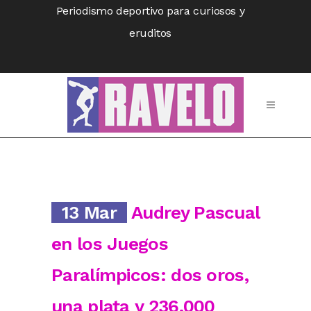
Periodismo deportivo para curiosos y
eruditos
13 Mar
Audrey Pascual
en los Juegos
Paralímpicos: dos oros,
una plata y 236.000