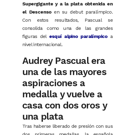
Supergigante
y
a
la
plata
obtenida
en
el
Descenso
en
su
debut
paralímpico.
Con
estos
resultados,
Pascual
se
consolida
como
una
de
las
grandes
figuras
del
esquí
alpino
paralímpico
a
nivel
internacional.
Audrey Pascual era
una de las mayores
aspiraciones a
medalla y vuelve a
casa con dos oros y
una plata
Tras
haberse
liberado
de
presión
con
sus
dos
primeras
medallas,
la
española