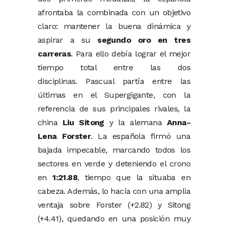
afrontaba
la
combinada
con
un
objetivo
claro:
mantener
la
buena
dinámica
y
aspirar
a
su
segundo
oro
en
tres
carreras
.
Para
ello
debía
lograr
el
mejor
tiempo
total
entre
las
dos
disciplinas.
Pascual
partía
entre
las
últimas
en
el
Supergigante,
con
la
referencia
de
sus
principales
rivales,
la
china
Liu
Sitong
y
la
alemana
Anna-
Lena
Forster
.
La
española
firmó
una
bajada
impecable,
marcando
todos
los
sectores
en
verde
y
deteniendo
el
crono
en
1:
21.88
,
tiempo
que
la
situaba
en
cabeza.
Además,
lo
hacía
con
una
amplia
ventaja
sobre
Forster (+
2.82)
y
Sitong
(+
4.41),
quedando
en
una
posición
muy