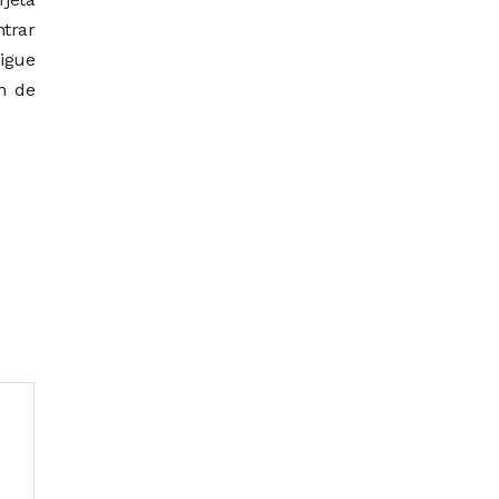
ntrar
sigue
n de