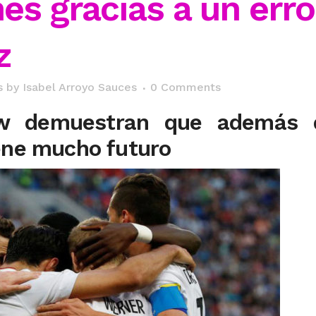
s gracias a un erro
z
s
by
Isabel Arroyo Sauces
0 Comments
w demuestran que además 
ene mucho futuro