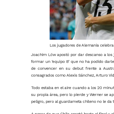
Los jugadores de Alemania celebran
Joachim Löw apostó por dar descanso a los 
formar un ‘equipo B’ que no ha podido darle
de convencer en su debut frente a Austr
consagrados como Alexis Sánchez, Arturo Vida
Todo estaba en el aire cuando a los 20 minuto
su propia área, pero lo pierde y Werner se apr
peligro, pero al guardameta chileno no le da 
A pesar de que Chile apretó hasta el final y e