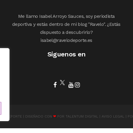
Me llamo Isabel Arroyo Sauces, soy periodista
deportiva y estás dentro de mi blog "Ravelo". ¿Estás
dispuesto a descubrirlo?
isabel@ravelodeporte.es
Siguenos en
ELODEPORTE | DISEÑADO CON
❤
POR
TALENTUM DIGITAL
|
AVISO LEGAL
|
PO