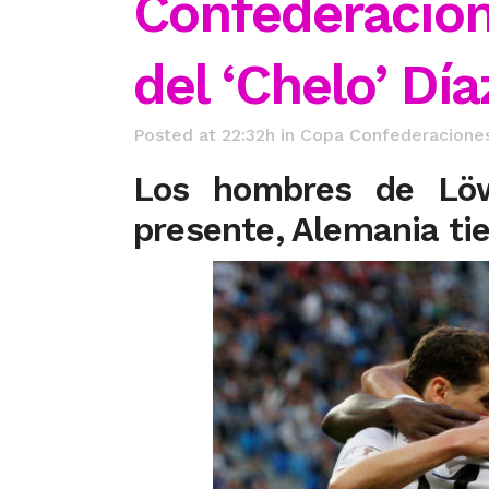
Confederacione
del ‘Chelo’ Día
Posted at 22:32h
in
Copa Confederacione
Los hombres de Lö
presente, Alemania ti