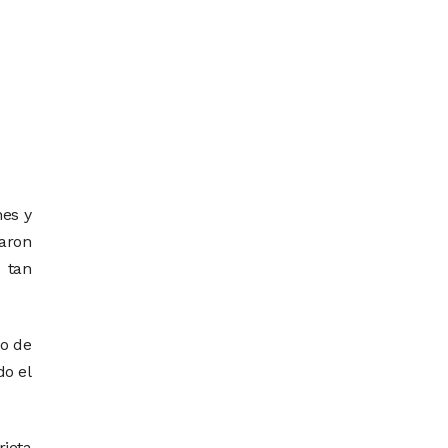
nes y
naron
 tan
ro de
do el
rjeta