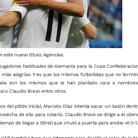
 este nuevo título: Agencias.
jugadores habituales de Alemania para la Copa Confederacio
 más alegrías. Y es que los mismos futbolistas que no termi
alia son los mismos que le han plantado cara a nombres
l o Claudio Bravo entre otros.
s del pitido inicial, Marcelo Díaz intenta sacar un balón dent
ovecha de ello para robarlo. Claudio Bravo se dirige a él olien
tiempo de llegar a Stindl que chutó a puerta para anotar el 0-1.
l VAR también tuvo que intervenir para decidir el color de la ta