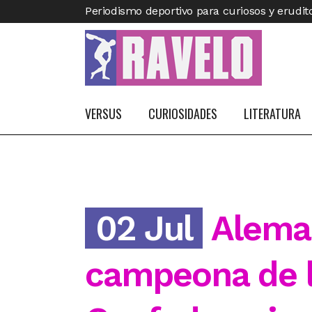
Periodismo deportivo para curiosos y erudit
VERSUS
CURIOSIDADES
LITERATURA
02 Jul
Aleman
campeona de 