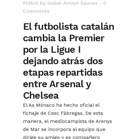
Fútbol
by
Isabel Arroyo Sauces
0
Comments
El futbolista catalán
cambia la Premier
por la Ligue I
dejando atrás dos
etapas repartidas
entre Arsenal y
Chelsea
El As Mónaco ha hecho oficial el
fichaje de Cesc Fàbregas. De esta
manera, el mediocampista de Arenys
de Mar se incorpora al equipo que
dirige su amigo y ex compañero