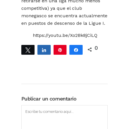
retirarse en una liga mucho menos
competitiva) ya que el club
monegasco se encuentra actualmente
en puestos de descenso de la Ligue I.
https://youtu.be/Xo2Bk8jCiLQ
0
Twittear
Compartir
Pin
Compartir
Publicar un comentario