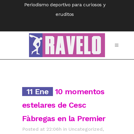
Periodismo deportivo para curiosos y
eruditos
11 Ene
10 momentos
estelares de Cesc
Fàbregas en la Premier
Posted at 22:06h
in
Uncategorized
,